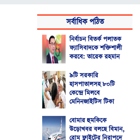
সর্বাধিক পঠিত
নির্বাচন বিতর্ক পলাতক
ফ্যাসিবাদকে শক্তিশালী
করবে: তারেক রহমান
৯টি সরকারি
হাসপাতালসহ ৮০টি
কেন্দ্রে মিলবে
মেনিনজাইটিস টিকা
বোমার হুমকিকে
উড়োখবর বলছে বিমান,
রোম ফ্লাইটের নিরাপদে