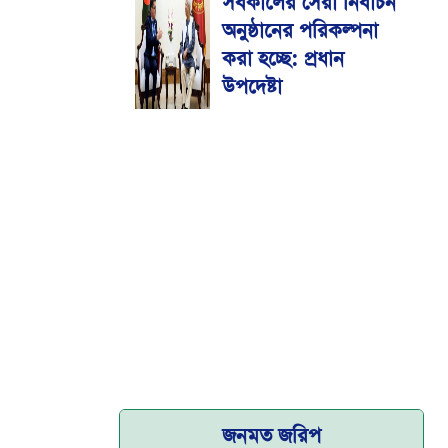
সর্বকালের সেরা নির্বাচন
মেডিকেল বিশ্ববিদ্যালয়
অনুষ্ঠানের পরিকল্পনা
করা হচ্ছে: প্রধান
উপদেষ্টা
জনমত জরিপ