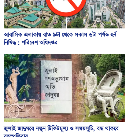
আবাসিক এলাকায় রাত ৯টা থেকে সকাল ৬টা পর্যন্ত হর্ন
নিষিদ্ধ : পরিবেশ অধিদপ্তর
জুলাই জাদুঘরে নতুন টিকিটমূল্য ও সময়সূচি, বন্ধ থাকবে
বৃহস্পতিবার