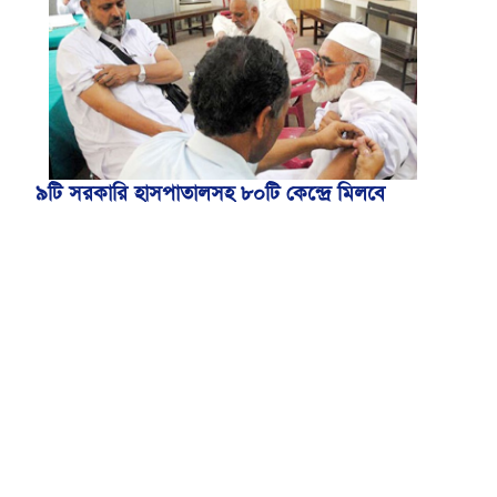
৯টি সরকারি হাসপাতালসহ ৮০টি কেন্দ্রে মিলবে
মেনিনজাইটিস টিকা
বোমার হুমকিকে উড়োখবর বলছে বিমান, রোম