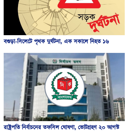
বগুড়া-সিলেটে পৃথক দুর্ঘটনা, এক সকালে নিহত ১৬
রাষ্ট্রপতি নির্বাচনের তফসিল ঘোষণা, ভোটগ্রহণ ২০ আগস্ট