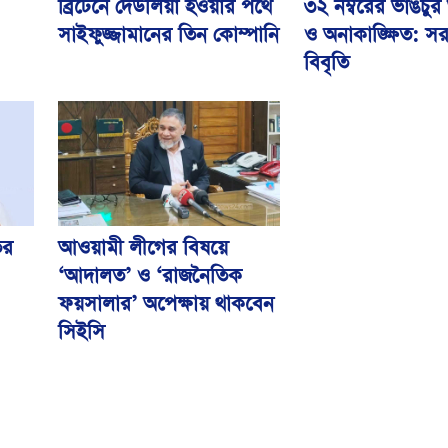
৩২ নম্বরের ভাঙচুর
ব্রিটেনে দেউলিয়া হওয়ার পথে
ও অনাকাঙ্ক্ষিত: স
সাইফুজ্জামানের তিন কোম্পানি
বিবৃতি
ের
আওয়ামী লীগের বিষয়ে
‘আদালত’ ও ‘রাজনৈতিক
ফয়সালার’ অপেক্ষায় থাকবেন
সিইসি