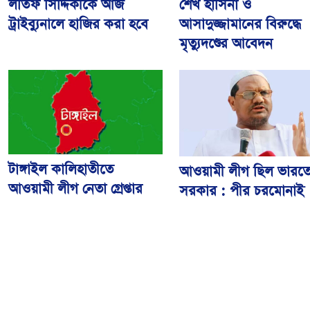
শেখ হাসিনা ও
লতিফ সিদ্দিকীকে আজ
আসাদুজ্জামানের বিরুদ্ধে
ট্রাইব্যুনালে হাজির করা হবে
মৃত্যুদণ্ডের আবেদন
টাঙ্গাইল কালিহাতীতে
আওয়ামী লীগ ছিল ভারত
আওয়ামী লীগ নেতা গ্রেপ্তার
সরকার : পীর চরমোনাই