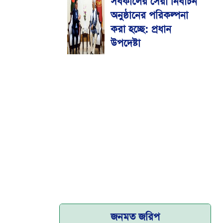
সর্বকালের সেরা নির্বাচন
মেডিকেল বিশ্ববিদ্যালয়
অনুষ্ঠানের পরিকল্পনা
করা হচ্ছে: প্রধান
উপদেষ্টা
জনমত জরিপ