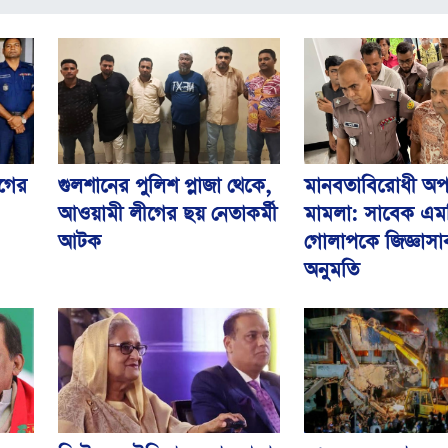
মানবতাবিরোধী অপ
ীগের
গুলশানের পুলিশ প্লাজা থেকে,
মামলা: সাবেক এম
আওয়ামী লীগের ছয় নেতাকর্মী
গোলাপকে জিজ্ঞাসা
আটক
অনুমতি