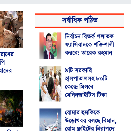
সর্বাধিক পঠিত
নির্বাচন বিতর্ক পলাতক
ফ্যাসিবাদকে শক্তিশালী
করবে: তারেক রহমান
রাধের
পি
৯টি সরকারি
বাদের
হাসপাতালসহ ৮০টি
কেন্দ্রে মিলবে
মেনিনজাইটিস টিকা
বোমার হুমকিকে
উড়োখবর বলছে বিমান,
রোম ফ্লাইটের নিরাপদে