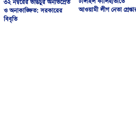
টাঙ্গাইল কালিহাতীতে
৩২ নম্বরের ভাঙচুর অনভিপ্রেত
আওয়ামী লীগ নেতা গ্রেপ্তা
ও অনাকাঙ্ক্ষিত: সরকারের
বিবৃতি