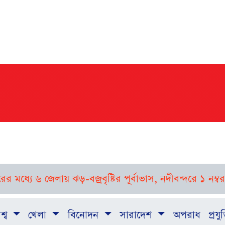
ধ্যে ৬ জেলায় ঝড়-বজ্রবৃষ্টির পূর্বাভাস, নদীবন্দরে ১ নম্বর সত
শ্ব
খেলা
বিনোদন
সারাদেশ
অপরাধ
প্রযুক