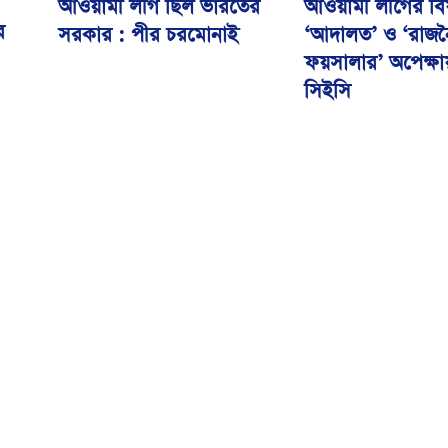
আওয়ামী লীগ ছিল ভারতের
আওয়ামী লীগের বি
র
সরকার : পীর চরমোনাই
‘আদালত’ ও ‘রাজ
ফয়সালার’ অপেক্ষ
সিইসি