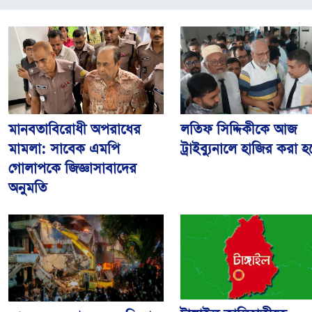
মানবতাবিরোধী অপরাধের
লতিফ সিদ্দিকীকে আজ
মামলা: সাবেক এমপি
ট্রাইব্যুনালে হাজির করা হ
গোলাপকে জিজ্ঞাসাবাদের
অনুমতি