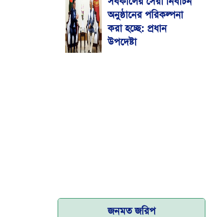
সর্বকালের সেরা নির্বাচন
মেডিকেল বিশ্ববিদ্যালয়
অনুষ্ঠানের পরিকল্পনা
করা হচ্ছে: প্রধান
উপদেষ্টা
জনমত জরিপ