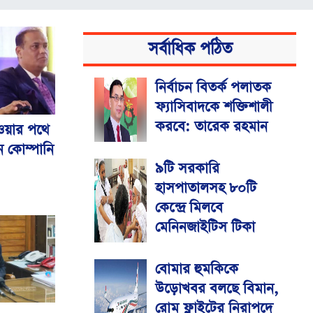
সর্বাধিক পঠিত
নির্বাচন বিতর্ক পলাতক
ফ্যাসিবাদকে শক্তিশালী
করবে: তারেক রহমান
হওয়ার পথে
ন কোম্পানি
৯টি সরকারি
হাসপাতালসহ ৮০টি
কেন্দ্রে মিলবে
মেনিনজাইটিস টিকা
বোমার হুমকিকে
উড়োখবর বলছে বিমান,
রোম ফ্লাইটের নিরাপদে