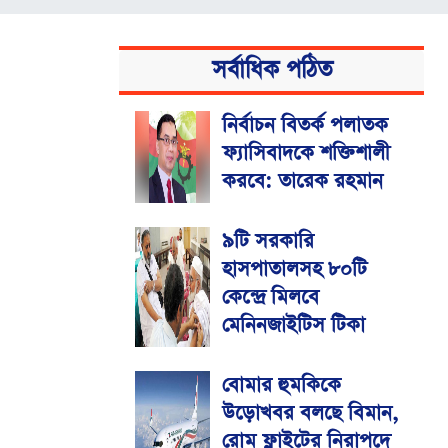
সর্বাধিক পঠিত
নির্বাচন বিতর্ক পলাতক
ফ্যাসিবাদকে শক্তিশালী
করবে: তারেক রহমান
৯টি সরকারি
হাসপাতালসহ ৮০টি
কেন্দ্রে মিলবে
মেনিনজাইটিস টিকা
বোমার হুমকিকে
উড়োখবর বলছে বিমান,
রোম ফ্লাইটের নিরাপদে