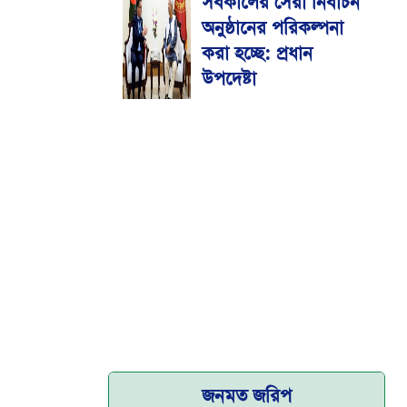
সর্বকালের সেরা নির্বাচন
মেডিকেল বিশ্ববিদ্যালয়
অনুষ্ঠানের পরিকল্পনা
করা হচ্ছে: প্রধান
উপদেষ্টা
জনমত জরিপ