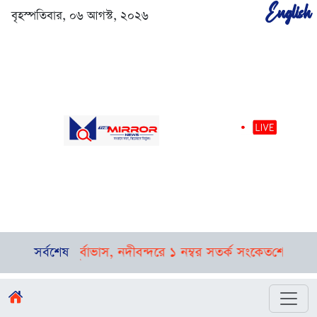
English
বৃহস্পতিবার, ০৬ আগস্ট, ২০২৬
-বজ্রবৃষ্টির পূর্বাভাস, নদীবন্দরে ১ নম্বর সতর্ক সংকেত
সর্বশেষ
শেখ হাসিনা