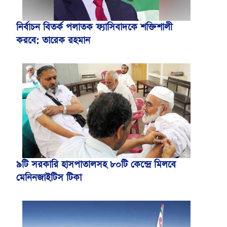
নির্বাচন বিতর্ক পলাতক ফ্যাসিবাদকে শক্তিশালী
করবে: তারেক রহমান
৯টি সরকারি হাসপাতালসহ ৮০টি কেন্দ্রে মিলবে
মেনিনজাইটিস টিকা