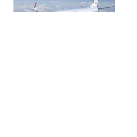
বোমার হুমকিকে উড়োখবর বলছে বিমান, রোম
ফ্লাইটের নিরাপদে ঢাকায় অবতরণ
বিমান ভাড়া নিয়ে পরিপত্র জারি করেছে মন্ত্রণালয়