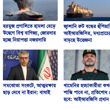
হরমুজ প্রণালিতে হামলা বেড়ে
জ্বালানি রুট বন্ধের হুঁশিয়া
উদ্বেগে বিশ্ব বাণিজ্য, জোরদার
আইআরজিসির, মধ্যপ্রাচ্য
হচ্ছে নিরাপত্তা নজরদারি
বাড়ছে উত্তেজনা
খামেনির হত্যাকারীরা ক
সমঝোতা সংকটে, আত্মরক্ষায়
শান্তি পাবে না, প্রতিশোধ 
ছাড় দেবে না ইরান: বাঘাই
হবে: আইআরজিসি প্রধান