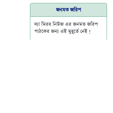
জনমত জরিপ
দ্যা মিরর নিউজ এর জনমত জরিপ
পাঠকের জন্য এই মুহূর্তে নেই !
Su
Mo
Tu
We
Th
Fr
Sa
1
2
3
4
5
6
7
8
9
10
11
12
13
14
15
16
17
18
19
20
21
22
23
24
25
26
27
28
29