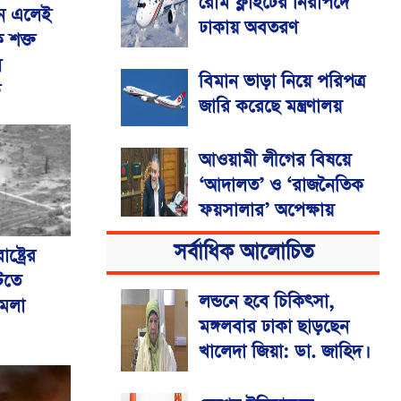
রোম ফ্লাইটের নিরাপদে
নে এলেই
ঢাকায় অবতরণ
ক শক্ত
ে
বিমান ভাড়া নিয়ে পরিপত্র
ি
জারি করেছে মন্ত্রণালয়
আওয়ামী লীগের বিষয়ে
‘আদালত’ ও ‘রাজনৈতিক
ফয়সালার’ অপেক্ষায়
থাকবেন সিইসি
সর্বাধিক আলোচিত
ষ্ট্রের
টিতে
রংপুরে ঘন কুয়াশায় ৬
লন্ডনে হবে চিকিৎসা,
ামলা
গাড়ির সংঘর্ষ, আহত ২৫
মঙ্গলবার ঢাকা ছাড়ছেন
খালেদা জিয়া: ডা. জাহিদ।
বিএসএমএমইউয়ের
নতুন নাম বাংলাদেশ