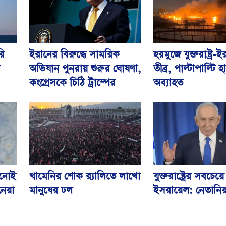
ইরানের বিরুদ্ধে সামরিক
হরমুজে যুক্তরাষ্ট্র
রি
অভিযান পুনরায় শুরুর ঘোষণা,
তীব্র, পাল্টাপাল্টি 
ে
কংগ্রেসকে চিঠি ট্রাম্পের
অব্যাহত
যুক্তরাষ্ট্রের সবচেয়ে 
খনোই
খামেনির শোক র‌্যালিতে লাখো
ইসরায়েল: নেতানিয়
নেয়া
মানুষের ঢল