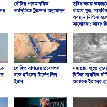
সৌদির পারমাণবিক
সুবিধাজনক অবস্থা
কর্মসূচিতে ট্রাম্পের অনুমোদন
নের
থামবে যুদ্ধ, সামরি
অবস্থান নিশ্চিত হল
আলোচনা: আরাগচ
লোহিত সাগরের প্রবেশপথ
তে
মধ্যপ্রাচ্য জুড়ে যুক্তরা
বন্ধে হুথিদের নির্দেশ দিল
ত্র
বিভিন্ন সামরিক ঘাঁ
ইরান
অব্যাহত ইরানের হ