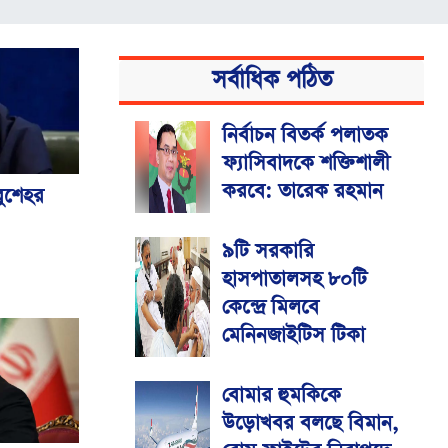
সর্বাধিক পঠিত
নির্বাচন বিতর্ক পলাতক
ফ্যাসিবাদকে শক্তিশালী
করবে: তারেক রহমান
বুশেহর
৯টি সরকারি
হাসপাতালসহ ৮০টি
কেন্দ্রে মিলবে
মেনিনজাইটিস টিকা
বোমার হুমকিকে
উড়োখবর বলছে বিমান,