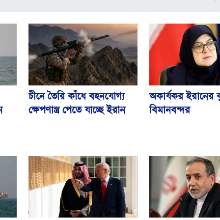
চীনে তৈরি কাঁধে বহনযোগ্য
অকার্যকর ইরানের 
ক্ষেপণাস্ত্র পেতে যাচ্ছে ইরান
বিমানবন্দর
ন