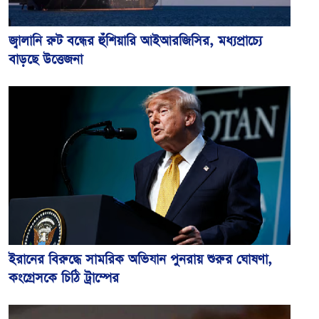
জ্বালানি রুট বন্ধের হুঁশিয়ারি আইআরজিসির, মধ্যপ্রাচ্যে
বাড়ছে উত্তেজনা
ইরানের বিরুদ্ধে সামরিক অভিযান পুনরায় শুরুর ঘোষণা,
কংগ্রেসকে চিঠি ট্রাম্পের