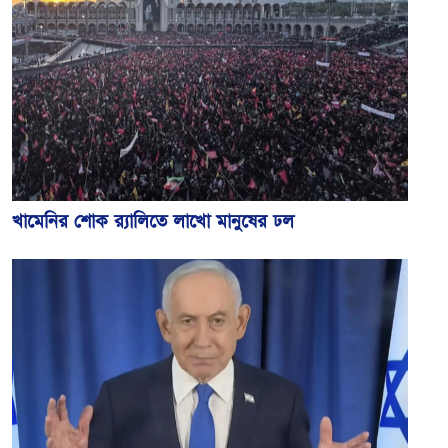
খামেনির শোক র‌্যালিতে লাখো মানুষের ঢল