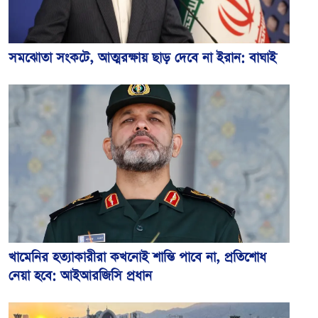
সমঝোতা সংকটে, আত্মরক্ষায় ছাড় দেবে না ইরান: বাঘাই
খামেনির হত্যাকারীরা কখনোই শান্তি পাবে না, প্রতিশোধ
নেয়া হবে: আইআরজিসি প্রধান