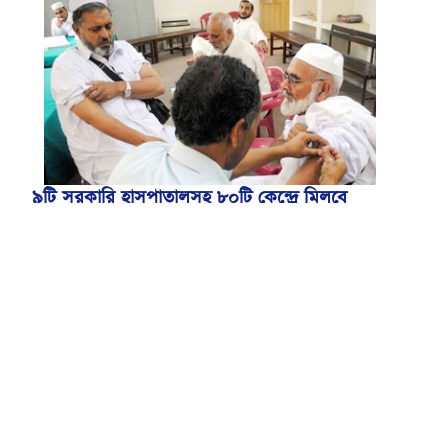
৯টি সরকারি হাসপাতালসহ ৮০টি কেন্দ্রে মিলবে
মেনিনজাইটিস টিকা