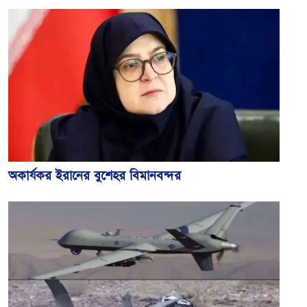
অকার্যকর ইরানের বুশেহর বিমানবন্দর