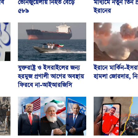
ভেনিজুয়েলায় নিহত বেড়ে
বি
মাধ্যমে নতুন তিন প্র
৫৮৯
ইরানের
যুক্তরাষ্ট্র ও ইসরাইলের জন্য
ইরানে মার্কিন-ইসর
:
হরমুজ প্রণালী আগের অবস্থায়
হামলা জোরদার, ন
ফিরবে না-আইআরজিসি