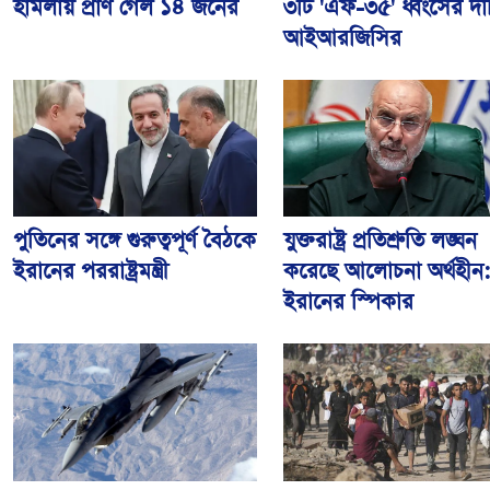
৩টি 'এফ-৩৫' ধ্বংসের দা
হামলায় প্রাণ গেল ১৪ জনের
আইআরজিসির
পুতিনের সঙ্গে গুরুত্বপূর্ণ বৈঠকে
যুক্তরাষ্ট্র প্রতিশ্রুতি লঙ্ঘন
ইরানের পররাষ্ট্রমন্ত্রী
করেছে আলোচনা অর্থহীন
ইরানের স্পিকার