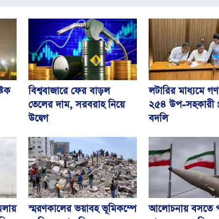
বিশ্ববাজারে ফের বাড়ল
লটারির মাধ্যমে গণপ
টিক
তেলের দাম, সরবরাহ নিয়ে
২৫৪ উপ-সহকারী প
উদ্বেগ
বদলি
স্মরণকালের ভয়াবহ ভূমিকম্পে
ামলায়
আলোচনায় বসতে পা