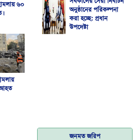
সর্বকালের সেরা নির্বাচন
মেডিকেল বিশ্ববিদ্যালয়
হামলায় ৬০
অনুষ্ঠানের পরিকল্পনা
ত।
করা হচ্ছে: প্রধান
উপদেষ্টা
হামলায়
 আহত
জনমত জরিপ