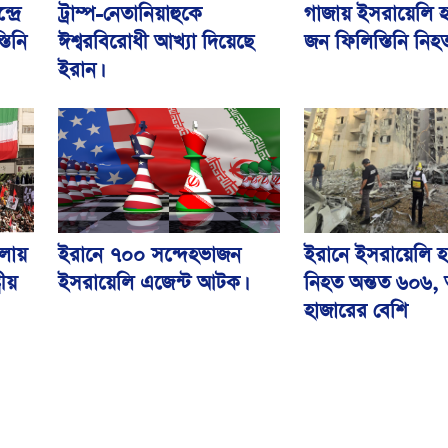
ট্রাম্প-নেতানিয়াহুকে
গাজায় ইসরায়েলি 
্রে
ঈশ্বরবিরোধী আখ্যা দিয়েছে
জন ফিলিস্তিনি নিহ
তিনি
ইরান।
লায়
ইরানে ৭০০ সন্দেহভাজন
ইরানে ইসরায়েলি 
ীয়
ইসরায়েলি এজেন্ট আটক।
নিহত অন্তত ৬০৬,
হাজারের বেশি