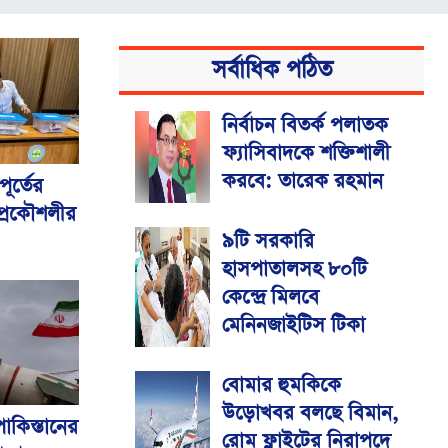
সর্বাধিক পঠিত
নির্বাচন বিতর্ক পলাতক
ফ্যাসিবাদকে শক্তিশালী
করবে: তারেক রহমান
ূর্তের
্রকৌশলীর
৯টি সরকারি
হাসপাতালসহ ৮০টি
কেন্দ্রে মিলবে
মেনিনজাইটিস টিকা
বোমার হুমকিকে
উড়োখবর বলছে বিমান,
কিস্তানের
রোম ফ্লাইটের নিরাপদে