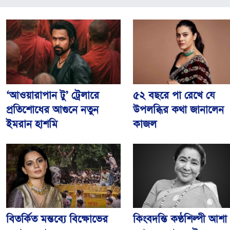
৫২ বছরে পা রেখে যে
‘আওয়ারাপান টু’ ট্রেলারে
উপলব্ধির কথা জানালেন
প্রতিশোধের আগুনে নতুন
কাজল
ইমরান হাশমি
কিংবদন্তি কণ্ঠশিল্পী আশা
বিতর্কিত মন্তব্যে বিক্ষোভের