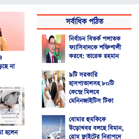
সর্বাধিক পঠিত
নির্বাচন বিতর্ক পলাতক
ফ্যাসিবাদকে শক্তিশালী
করবে: তারেক রহমান
ও
ড়ছে না
৯টি সরকারি
হাসপাতালসহ ৮০টি
কেন্দ্রে মিলবে
মেনিনজাইটিস টিকা
বোমার হুমকিকে
উড়োখবর বলছে বিমান,
মা হলেন
রোম ফ্লাইটের নিরাপদে