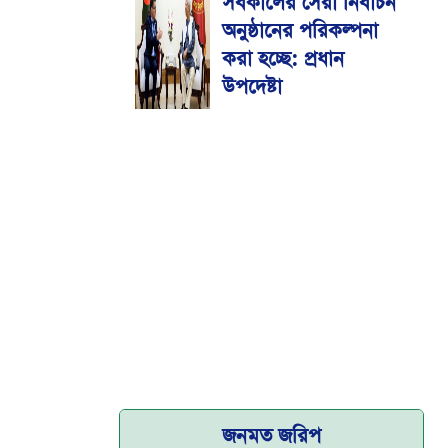
সর্বকালের সেরা নির্বাচন
মেডিকেল বিশ্ববিদ্যালয়
অনুষ্ঠানের পরিকল্পনা
করা হচ্ছে: প্রধান
উপদেষ্টা
জনমত জরিপ