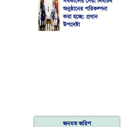
সর্বকালের সেরা নির্বাচন
মেডিকেল বিশ্ববিদ্যালয়
অনুষ্ঠানের পরিকল্পনা
করা হচ্ছে: প্রধান
উপদেষ্টা
জনমত জরিপ