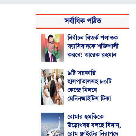
সর্বাধিক পঠিত
নির্বাচন বিতর্ক পলাতক
ফ্যাসিবাদকে শক্তিশালী
করবে: তারেক রহমান
৯টি সরকারি
হাসপাতালসহ ৮০টি
কেন্দ্রে মিলবে
মেনিনজাইটিস টিকা
বোমার হুমকিকে
উড়োখবর বলছে বিমান,
রোম ফ্লাইটের নিরাপদে