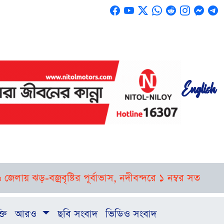
English
ায় ঝড়-বজ্রবৃষ্টির পূর্বাভাস, নদীবন্দরে ১ নম্বর সতর্ক সংকেত
র
্তি
আরও
ছবি সংবাদ
ভিডিও সংবাদ