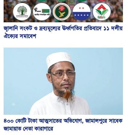
জ্বালানি সংকট ও দ্রব্যমূল্যের ঊর্ধ্বগতির প্রতিবাদে ১১ দলীয়
ঐক্যের সমাবেশ
৪০০ কোটি টাকা আত্মসাতের অভিযোগ, জামালপুরে সাবেক
জামায়াত নেতা কারাগারে