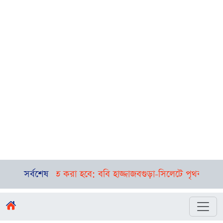
 করা হবে: ববি হাজ্জাজ
সর্বশেষ
বগুড়া-সিলেটে পৃথক দুর্ঘটনা, এক সকালে ন