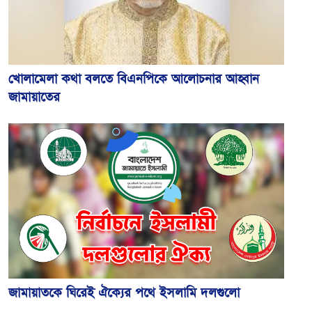
খোলামেলা কথা বলতে বিএনপিকে আলোচনার আহ্বান
জামায়াতের
জামায়াতকে ঘিরেই ঐক্যের পথে ইসলামি দলগুলো