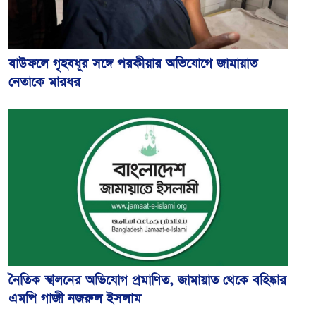
বাউফলে গৃহবধূর সঙ্গে পরকীয়ার অভিযোগে জামায়াত
নেতাকে মারধর
নৈতিক স্খলনের অভিযোগ প্রমাণিত, জামায়াত থেকে বহিষ্কার
এমপি গাজী নজরুল ইসলাম