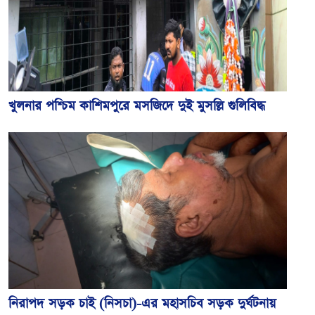
খুলনার পশ্চিম কাশিমপুরে মসজিদে দুই মুসল্লি গুলিবিদ্ধ
নিরাপদ সড়ক চাই (নিসচা)-এর মহাসচিব সড়ক দুর্ঘটনায়