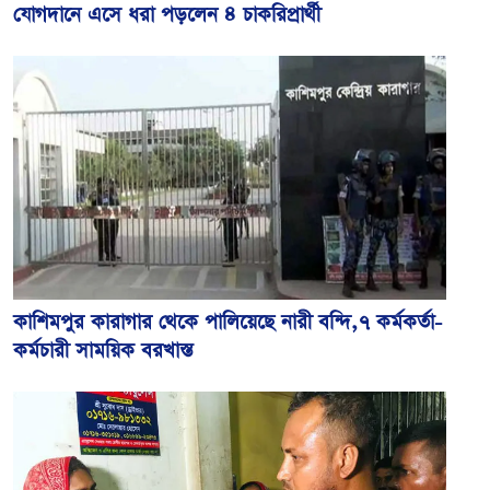
যোগদানে এসে ধরা পড়লেন ৪ চাকরিপ্রার্থী
কাশিমপুর কারাগার থেকে পালিয়েছে নারী বন্দি,৭ কর্মকর্তা-
কর্মচারী সাময়িক বরখাস্ত