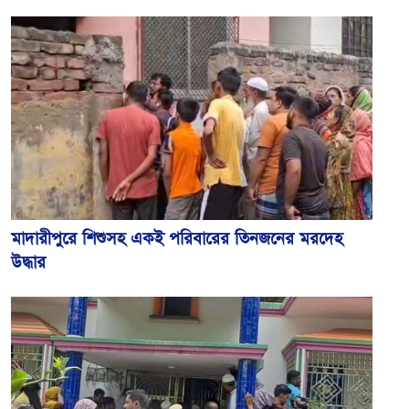
মাদারীপুরে শিশুসহ একই পরিবারের তিনজনের মরদেহ
উদ্ধার