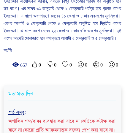
ইজতেমার
আয়োজকরা
জানান
,
এবারের
বিশ্ব
ইজতেমার
প্রথম
পর্ব
অনুষ্ঠিত
হবে
দুই
ধাপে।
এর
মধ্যে
৩১
জানুয়ারি
থেকে
২
ফেব্রুয়ারি
পর্যন্ত
হবে
প্রথম
ধাপের
ইজতেমা।
এ
ধাপে
অংশগ্রহণ
করবেন
৪১
জেলা
ও
ঢাকার
একাংশের
মুসল্লিরা।
এরপর
আগামী
৩
ফেব্রুয়ারি
থেকে
৫
ফেব্রুয়ারি
অনুষ্ঠিত
হবে
দ্বিতীয়
ধাপের
ইজতেমা।
এ
ধাপে
অংশ
নেবেন
২২
জেলা
ও
ঢাকার
বাকি
অংশের
মুসল্লিরা।
দুই
ধাপের
আখেরি
মোনাজাত
হবে
যথাক্রমে
আগামী
২
ফেব্রুয়ারি
ও
৫
ফেব্রুয়ারি।
আ/মি
0
0
0
0
0
0
657
মতামত দিন
শর্ত সমূহ
:
অশালিন শব্দ/বাক্য ব্যবহার করা যাবে না। কাউকে কটাক্ষ করা
যাবে না। কারো প্রতি আক্রমনাত্বক বক্তব্য পেশ করা যাবে না।