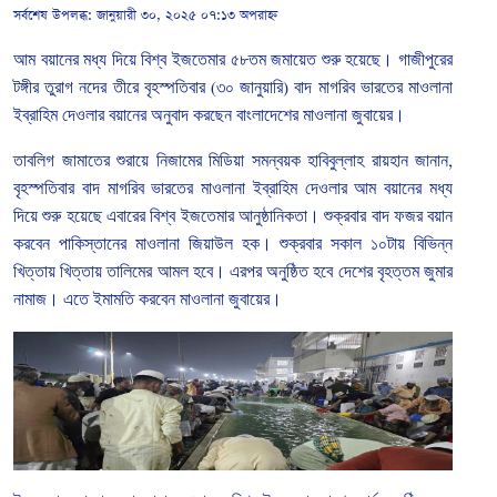
সর্বশেষ উপলব্ধ:
জানুয়ারী ৩০, ২০২৫ ০৭:১৩ অপরাহ্ন
আম
বয়ানের
মধ্য
দিয়ে
বিশ্ব
ইজতেমার
৫৮তম
জমায়েত
শুরু
হয়েছে।
গাজীপুরের
টঙ্গীর
তুরাগ
নদের
তীরে
বৃহস্পতিবার
(
৩০
জানুয়ারি
)
বাদ
মাগরিব
ভারতের
মাওলানা
ইব্রাহিম
দেওলার
বয়ানের
অনুবাদ
করছেন
বাংলাদেশের
মাওলানা
জুবায়ের।
তাবলিগ
জামাতের
শুরায়ে
নিজামের
মিডিয়া
সমন্বয়ক
হাবিবুল্লাহ
রায়হান
জানান
,
বৃহস্পতিবার
বাদ
মাগরিব
ভারতের
মাওলানা
ইব্রাহিম
দেওলার
আম
বয়ানের
মধ্য
দিয়ে
শুরু
হয়েছে
এবারের
বিশ্ব
ইজতেমার
আনুষ্ঠানিকতা।
শুক্রবার
বাদ
ফজর
বয়ান
করবেন
পাকিস্তানের
মাওলানা
জিয়াউল
হক।
শুক্রবার
সকাল
১০টায়
বিভিন্ন
খিত্তায়
খিত্তায়
তালিমের
আমল
হবে।
এরপর
অনুষ্ঠিত
হবে
দেশের
বৃহত্তম
জুমার
নামাজ।
এতে
ইমামতি
করবেন
মাওলানা
জুবায়ের।