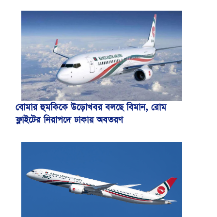
বোমার হুমকিকে উড়োখবর বলছে বিমান, রোম
ফ্লাইটের নিরাপদে ঢাকায় অবতরণ