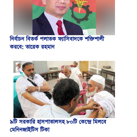
নির্বাচন বিতর্ক পলাতক ফ্যাসিবাদকে শক্তিশালী
করবে: তারেক রহমান
৯টি সরকারি হাসপাতালসহ ৮০টি কেন্দ্রে মিলবে
মেনিনজাইটিস টিকা