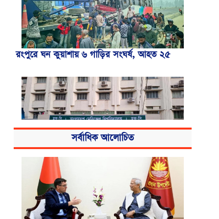
রংপুরে ঘন কুয়াশায় ৬ গাড়ির সংঘর্ষ, আহত ২৫
সর্বাধিক আলোচিত
বিএসএমএমইউয়ের নতুন নাম বাংলাদেশ
মেডিকেল বিশ্ববিদ্যালয়