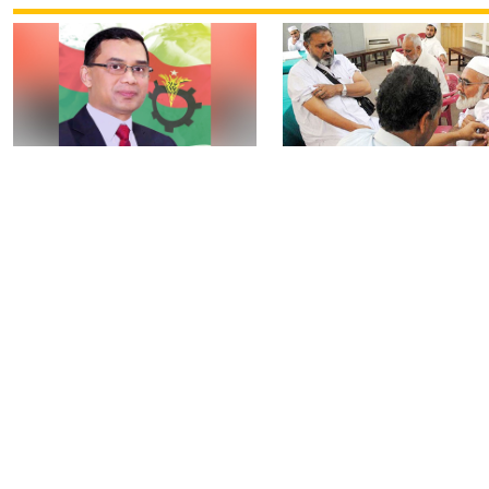
নির্বাচন বিতর্ক পলাতক
৯টি সরকারি হাসপাতালস
ফ্যাসিবাদকে শক্তিশালী
৮০টি কেন্দ্রে মিলবে
করবে: তারেক রহমান
মেনিনজাইটিস টিকা
আওয়ামী লীগের বিষয়ে
রংপুরে ঘন কুয়াশায় ৬ গা
‘আদালত’ ও ‘রাজনৈতিক
সংঘর্ষ, আহত ২৫