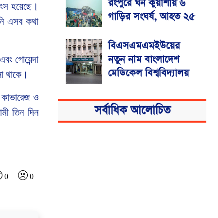
রংপুরে ঘন কুয়াশায় ৬
্বংস হয়েছে।
গাড়ির সংঘর্ষ, আহত ২৫
িনি এসব কথা
বিএসএমএমইউয়ের
নতুন নাম বাংলাদেশ
বং গোয়েন্দা
মেডিকেল বিশ্ববিদ্যালয়
 না থাকে।
স কাভারেজ ও
সর্বাধিক আলোচিত
ামী তিন দিন
0
0