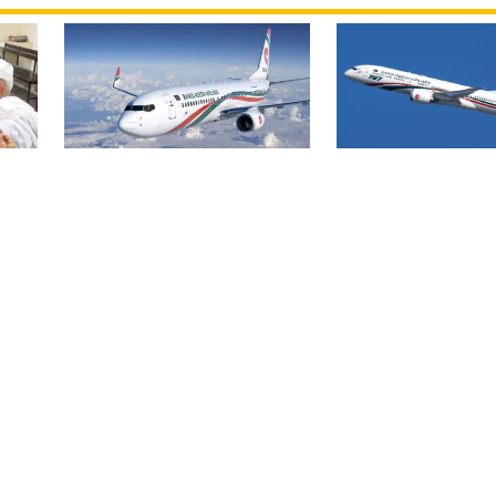
বিমান ভাড়া নিয়ে প
বোমার হুমকিকে উড়োখবর
হ
জারি করেছে মন্ত্রণ
বলছে বিমান, রোম ফ্লাইটের
নিরাপদে ঢাকায় অবতরণ
বিএসএমএমইউয়ের নতুন
ড়ির
নাম বাংলাদেশ মেডিকেল