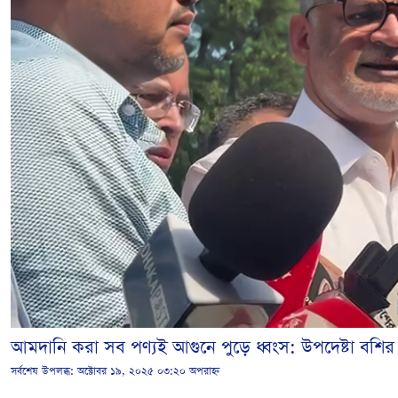
আমদানি করা সব পণ্যই আগুনে পুড়ে ধ্বংস: উপদেষ্টা বশির
সর্বশেষ উপলব্ধ:
অক্টোবর ১৯, ২০২৫ ০৩:২০ অপরাহ্ন