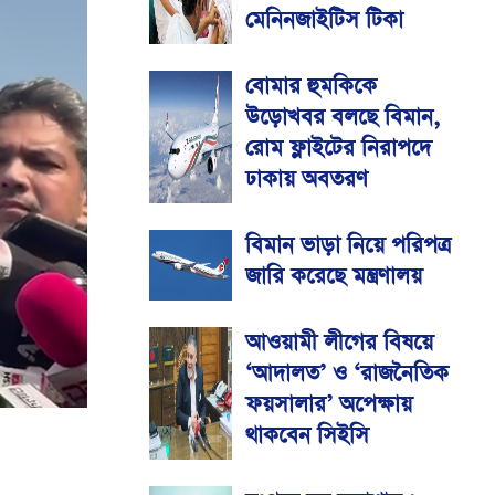
মেনিনজাইটিস টিকা
বোমার হুমকিকে
উড়োখবর বলছে বিমান,
রোম ফ্লাইটের নিরাপদে
ঢাকায় অবতরণ
বিমান ভাড়া নিয়ে পরিপত্র
জারি করেছে মন্ত্রণালয়
আওয়ামী লীগের বিষয়ে
‘আদালত’ ও ‘রাজনৈতিক
ফয়সালার’ অপেক্ষায়
থাকবেন সিইসি