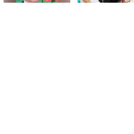
নির্বাচন বিতর্ক পলাতক
৯টি সরকারি হাসপাতালস
ফ্যাসিবাদকে শক্তিশালী
৮০টি কেন্দ্রে মিলবে
করবে: তারেক রহমান
মেনিনজাইটিস টিকা
আওয়ামী লীগের বিষয়ে
রংপুরে ঘন কুয়াশায় ৬ গা
‘আদালত’ ও ‘রাজনৈতিক
সংঘর্ষ, আহত ২৫
ফয়সালার’ অপেক্ষায় থাকবেন
সিইসি