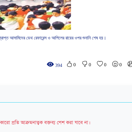
প্রাপ্ত
আসামিদের
ডেথ
রেফারেন্স
ও
আপিলের
রায়ের
ওপর
শুনানি
শেষ
হয়।
0
0
0
0
394
কারো প্রতি আক্রমনাত্বক বক্তব্য পেশ করা যাবে না।