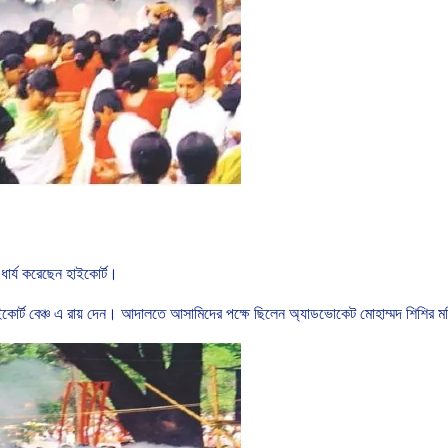
ধার্য
করেছেন
হাইকোর্ট।
কোর্ট
বেঞ্চ
এ
রায়
দেন।
আদালতে
আসামিদের
পক্ষে
ছিলেন
অ্যাডভোকেট
মোহাম্মদ
শিশির
ম