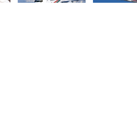
বিমান ভাড়া নিয়ে প
বোমার হুমকিকে উড়োখবর
হ
জারি করেছে মন্ত্রণ
বলছে বিমান, রোম ফ্লাইটের
নিরাপদে ঢাকায় অবতরণ
বিএসএমএমইউয়ের নতুন
ড়ির
নাম বাংলাদেশ মেডিকেল
বিশ্ববিদ্যালয়