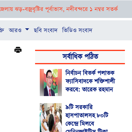
বজ্রবৃষ্টির পূর্বাভাস, নদীবন্দরে ১ নম্বর সতর্ক সংকেত
রাষ্ট্র
্তি
আরও
ছবি সংবাদ
ভিডিও সংবাদ
সর্বাধিক পঠিত
নির্বাচন বিতর্ক পলাতক
ফ্যাসিবাদকে শক্তিশালী
করবে: তারেক রহমান
৯টি সরকারি
হাসপাতালসহ ৮০টি
কেন্দ্রে মিলবে
মেনিনজাইটিস টিকা