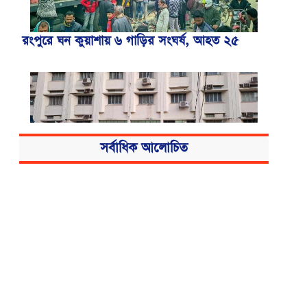
রংপুরে ঘন কুয়াশায় ৬ গাড়ির সংঘর্ষ, আহত ২৫
সর্বাধিক আলোচিত
বিএসএমএমইউয়ের নতুন নাম বাংলাদেশ
মেডিকেল বিশ্ববিদ্যালয়