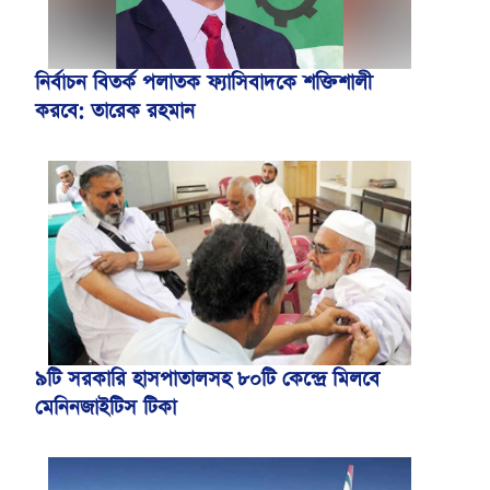
নির্বাচন বিতর্ক পলাতক ফ্যাসিবাদকে শক্তিশালী
করবে: তারেক রহমান
৯টি সরকারি হাসপাতালসহ ৮০টি কেন্দ্রে মিলবে
মেনিনজাইটিস টিকা