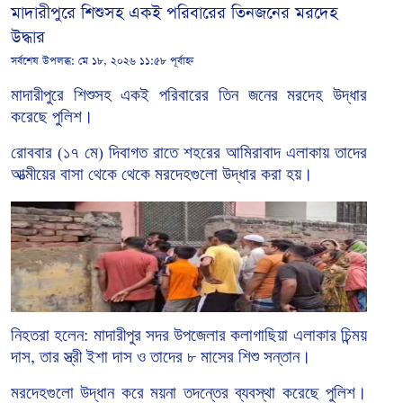
মাদারীপুরে শিশুসহ একই পরিবারের তিনজনের মরদেহ
উদ্ধার
সর্বশেষ উপলব্ধ:
মে ১৮, ২০২৬ ১১:৫৮ পূর্বাহ্ন
মাদারীপুরে
শিশুসহ
একই
পরিবারের
তিন
জনের
মরদেহ
উদ্ধার
করেছে
পুলিশ।
রোববার
১৭
মে
দিবাগত
রাতে
শহরের
আমিরাবাদ
এলাকায় তাদের
(
)
আত্মীয়ের
বাসা
থেকে থেকে
মরদেহগুলো
উদ্ধার
করা
হয়।
নিহতরা
হলেন
মাদারীপুর
সদর
উপজেলার
কলাগাছিয়া
এলাকার
চিন্ময়
:
দাস
তার
স্ত্রী
ইশা
দাস
ও
তাদের
৮
মাসের
শিশু
সন্তান।
,
মরদেহগুলো উদ্ধান করে ময়না তদন্তের ব্যবস্থা করেছে পুলিশ।