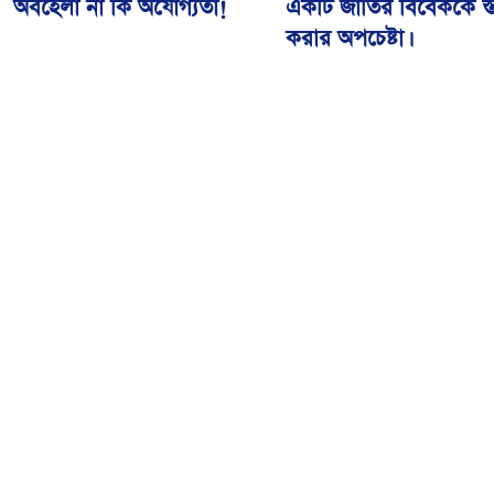
অবহেলা না কি অযোগ্যতা!
একটি জাতির বিবেককে স্ত
করার অপচেষ্টা।