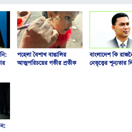
পহেলা বৈশাখ বাঙালির
নি:
বাংলাদেশ কি রাজ
আত্মপরিচয়ের গভীর প্রতীক
তার
নেতৃত্বের শূন্যতার দ
ড়ন: