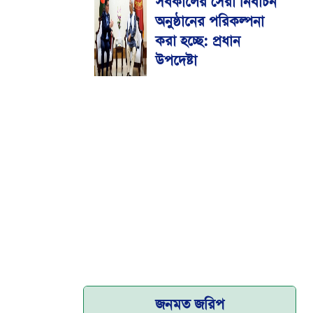
সর্বকালের সেরা নির্বাচন
মেডিকেল বিশ্ববিদ্যালয়
অনুষ্ঠানের পরিকল্পনা
করা হচ্ছে: প্রধান
উপদেষ্টা
জনমত জরিপ