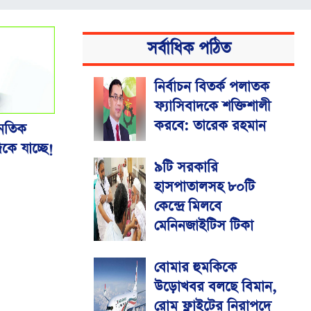
সর্বাধিক পঠিত
নির্বাচন বিতর্ক পলাতক
ফ্যাসিবাদকে শক্তিশালী
করবে: তারেক রহমান
নৈতিক
িকে যাচ্ছে!
৯টি সরকারি
হাসপাতালসহ ৮০টি
কেন্দ্রে মিলবে
মেনিনজাইটিস টিকা
বোমার হুমকিকে
উড়োখবর বলছে বিমান,
রোম ফ্লাইটের নিরাপদে