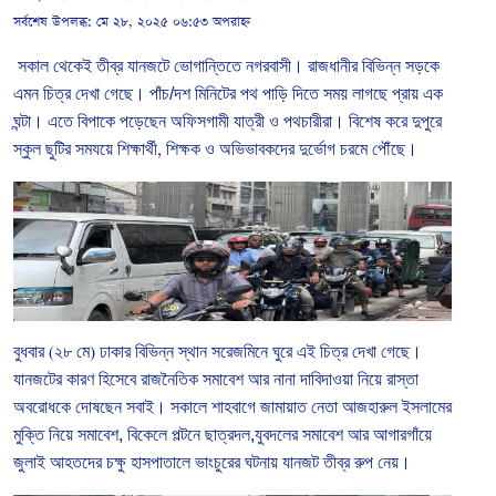
সর্বশেষ উপলব্ধ:
মে ২৮, ২০২৫ ০৬:৫৩ অপরাহ্ন
সকাল
থেকেই তীব্র
যানজটে ভোগান্তিতে
নগরবাসী। রাজধানীর
বিভিন্ন
সড়কে
এমন চিত্র দেখা গেছে। পাঁচ/দশ মিনিটের পথ পাড়ি দিতে সময় লাগছে প্রায় এক
ঘন্টা। এতে
বিপাকে পড়েছেন
অফিসগামী
যাত্রী
ও
পথচারীরা।
বিশেষ
করে
দুপুরে
স্কুল
ছুটির
সমযয়ে
শিক্ষার্থী
,
শিক্ষক
ও
অভিভাবকদের
দুর্ভোগ
চরমে
পৌঁছে।
বুধবার
(
২৮
মে
)
ঢাকার
বিভিন্ন
স্থান
সরেজমিনে
ঘুরে
এই
চিত্র
দেখা
গেছে।
যানজটের
কারণ
হিসেবে
রাজনৈতিক
সমাবেশ আর নানা দাবিদাওয়া নিয়ে রাস্তা
অবরোধকে দোষছেন সবাই। সকালে শাহবাগে জামায়াত নেতা আজহারুল ইসলামের
মুক্তি নিয়ে সমাবেশ, বিকেলে পল্টনে ছাত্রদল,যুবদলের সমাবেশ আর আগারগাঁয়ে
জুলাই আহতদের চক্ষু হাসপাতালে ভাংচুরের ঘটনায় যানজট তীব্র রুপ নেয়।