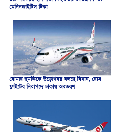
মেনিনজাইটিস টিকা
বোমার হুমকিকে উড়োখবর বলছে বিমান, রোম
ফ্লাইটের নিরাপদে ঢাকায় অবতরণ