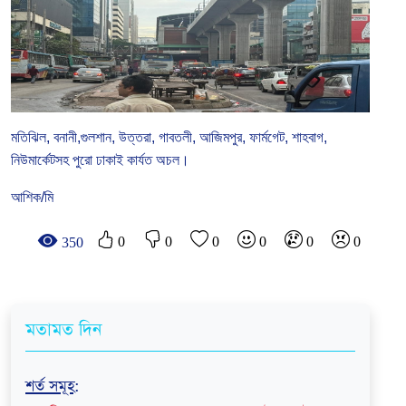
মতিঝিল, বনানী,গুলশান, উত্তরা, গাবতলী, আজিমপুর, ফার্মগেট, শাহবাগ,
নিউমার্কেটসহ পুরো ঢাকাই কার্যত অচল।
আশিক/মি
0
0
0
0
0
0
350
মতামত দিন
শর্ত সমূহ
: