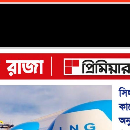
সিঙ্গাপুর থেকে এ
কার্গো এলএনজি ক
অনুমোদন