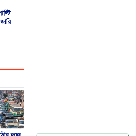
াল্টি
 জারি
কঠোর হচ্ছে