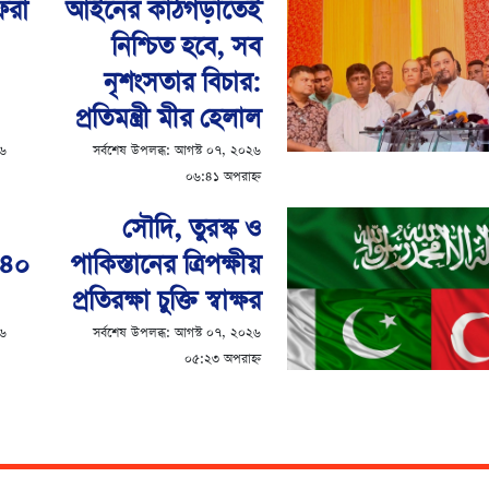
েরা
আইনের কাঠগড়াতেই
নিশ্চিত হবে, সব
নৃশংসতার বিচার:
প্রতিমন্ত্রী মীর হেলাল
২৬
সর্বশেষ উপলব্ধ:
আগস্ট ০৭, ২০২৬
০৬:৪১ অপরাহ্ন
সৌদি, তুরস্ক ও
৩৪০
পাকিস্তানের ত্রিপক্ষীয়
প্রতিরক্ষা চুক্তি স্বাক্ষর
২৬
সর্বশেষ উপলব্ধ:
আগস্ট ০৭, ২০২৬
০৫:২৩ অপরাহ্ন