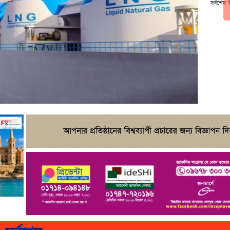
সর্বশেষ উপলব্ধ:
আগস্ট ০৭, ২০২৬ ০৮:৩১ অপরাহ্