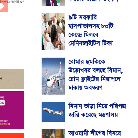
ন
পরবর্তী
৯টি সরকারি
হাসপাতালসহ ৮০টি
কেন্দ্রে মিলবে
মেনিনজাইটিস টিকা
বোমার হুমকিকে
উড়োখবর বলছে বিমান,
রোম ফ্লাইটের নিরাপদে
ঢাকায় অবতরণ
বিমান ভাড়া নিয়ে পরিপত্র
জারি করেছে মন্ত্রণালয়
আওয়ামী লীগের বিষয়ে