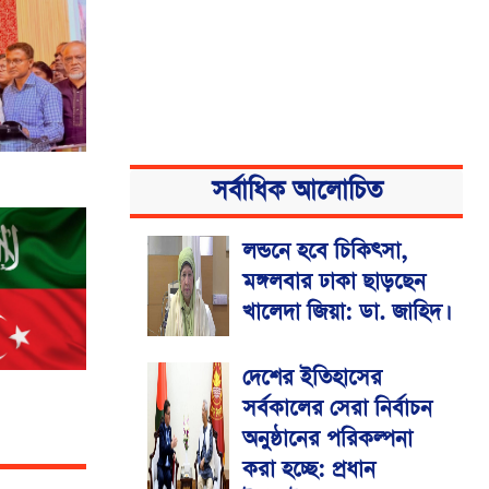
সর্বাধিক আলোচিত
লন্ডনে হবে চিকিৎসা,
মঙ্গলবার ঢাকা ছাড়ছেন
খালেদা জিয়া: ডা. জাহিদ।
দেশের ইতিহাসের
সর্বকালের সেরা নির্বাচন
অনুষ্ঠানের পরিকল্পনা
করা হচ্ছে: প্রধান