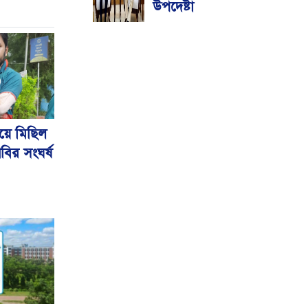
উপদেষ্টা
লয়ে মিছিল
িবির সংঘর্ষ