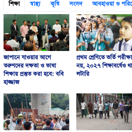
শিক্ষা
স্বাস্থ্য
কৃষি
সংসদ
আবহাওয়া ও পরি
জাপানে যাওয়ার আগে
প্রথম শ্রেণিতে ভর্তি পরীক্ষা
তরুণদের দক্ষতা ও ভাষা
নয়, ২০২৭ শিক্ষাবর্ষেও থ
শিক্ষায় প্রস্তুত করা হবে: ববি
লটারি
হাজ্জাজ