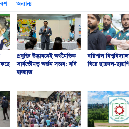
বেশ
অন্যান্য
প্রযুক্তি উদ্ভাবনেই অর্থনৈতিক
বরিশাল বিশ্ববিদ্যা
াকছে
সার্বভৌমত্ব অর্জন সম্ভব: ববি
ঘিরে ছাত্রদল-ছাত্রশ
হাজ্জাজ