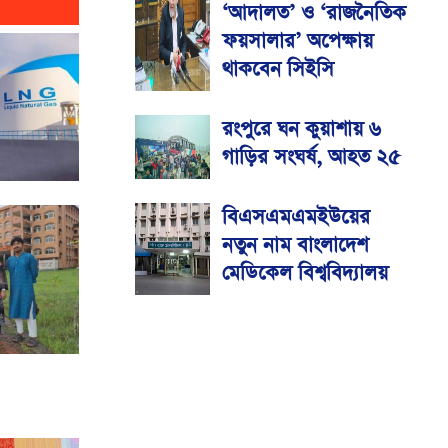
‘আদালত’ ও ‘রাজনৈতিক
ফয়সালার’ অপেক্ষায়
থাকবেন সিইসি
রংপুরে ঘন কুয়াশায় ৬
গাড়ির সংঘর্ষ, আহত ২৫
বিএসএমএমইউয়ের
নতুন নাম বাংলাদেশ
মেডিকেল বিশ্ববিদ্যালয়