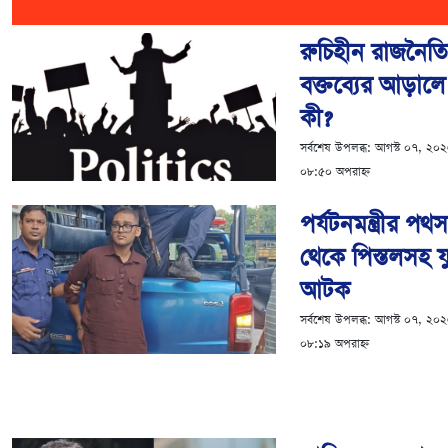
রুচিহীন রাজনৈত
বক্তব্যের আড়ালে
কী?
সর্বশেষ উপলব্ধ:
আগস্ট ০৭, ২০
০৮:৫০ অপরাহ্ন
পর্যটনমন্ত্রীর পথ
থেকে পিস্তলসহ 
আটক
সর্বশেষ উপলব্ধ:
আগস্ট ০৭, ২০
০৮:১৯ অপরাহ্ন