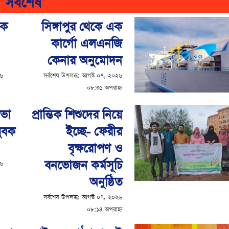
সর্বশেষ
িক
সিঙ্গাপুর থেকে এক
কার্গো এলএনজি
কেনার অনুমোদন
২৬
সর্বশেষ উপলব্ধ:
আগস্ট ০৭, ২০২৬
০৮:৩১ অপরাহ্ন
সভা
প্রান্তিক শিশুদের নিয়ে
যুবক
ইচ্ছে- ফেরীর
বৃক্ষরোপণ ও
বনভোজন কর্মসূচি
২৬
অনুষ্ঠিত
সর্বশেষ উপলব্ধ:
আগস্ট ০৭, ২০২৬
০৮:১৪ অপরাহ্ন