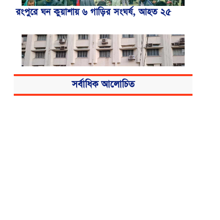
রংপুরে ঘন কুয়াশায় ৬ গাড়ির সংঘর্ষ, আহত ২৫
সর্বাধিক আলোচিত
বিএসএমএমইউয়ের নতুন নাম বাংলাদেশ
মেডিকেল বিশ্ববিদ্যালয়