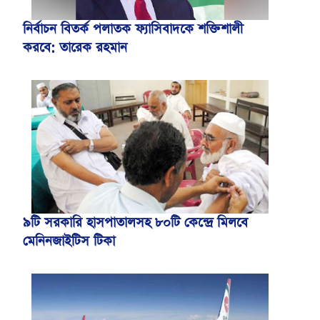
নির্বাচন বিতর্ক পলাতক ফ্যাসিবাদকে শক্তিশালী
করবে: তারেক রহমান
৯টি সরকারি হাসপাতালসহ ৮০টি কেন্দ্রে মিলবে
মেনিনজাইটিস টিকা