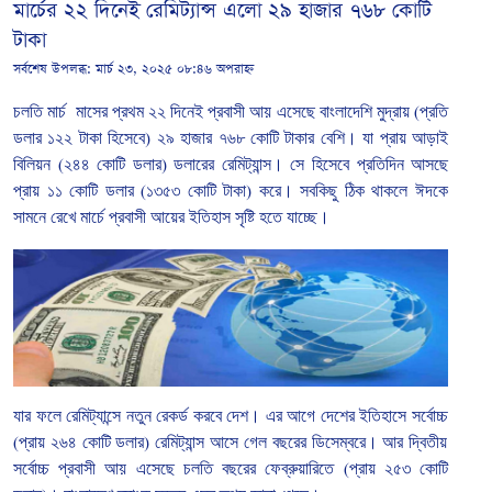
মার্চের ২২ দিনেই রেমিট্যান্স এলো ২৯ হাজার ৭৬৮ কোটি
টাকা
সর্বশেষ উপলব্ধ:
মার্চ ২৩, ২০২৫ ০৮:৪৬ অপরাহ্ন
চলতি
মার্চ
মাসের প্রথম
২২
দিনেই
প্রবাসী আয় এসেছে
বাংলাদেশি
মুদ্রায়
(
প্রতি
ডলার
১২২
টাকা
হিসেবে
)
২৯
হাজার
৭৬৮
কোটি
টাকার
বেশি।
যা প্রায়
আড়াই
বিলিয়ন
(
২৪৪
কোটি
ডলার
)
ডলারের
রেমিট্যান্স।
সে
হিসেবে
প্রতিদিন
আসছে
প্রায়
১১
কোটি
ডলার
(
১৩৫৩
কোটি
টাকা
)
করে।
সবকিছু
ঠিক
থাকলে
ঈদকে
সামনে
রেখে মার্চে
প্রবাসী
আয়ের
ইতিহাস
সৃষ্টি
হতে
যাচ্ছে।
যার
ফলে
রেমিট্যান্সে
নতুন
রেকর্ড
করবে
দেশ।
এর
আগে
দেশের
ইতিহাসে
সর্বোচ্চ
(
প্রায়
২৬৪
কোটি
ডলার
)
রেমিট্যান্স
আসে
গেল
বছরের
ডিসেম্বরে।
আর
দ্বিতীয়
সর্বোচ্চ
প্রবাসী
আয়
এসেছে
চলতি
বছরের
ফেব্রুয়ারিতে
(
প্রায়
২৫৩
কোটি