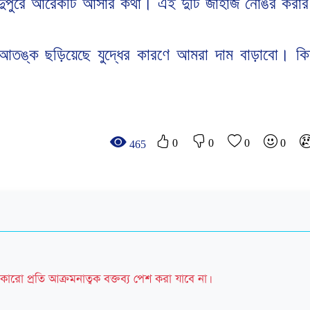
দুপুরে
আরেকটি
আসার
কথা।
এই
দুটি
জাহাজ
নোঙর
করার
আতঙ্ক
ছড়িয়েছে
যুদ্ধের
কারণে
আমরা
দাম
বাড়াবো।
কি
0
0
0
0
465
কারো প্রতি আক্রমনাত্বক বক্তব্য পেশ করা যাবে না।