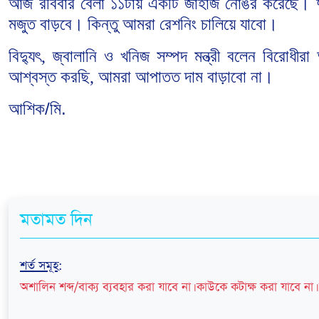
আজ রবিবার
বেলা
১১টায়
একটি
জাহাজ
নোঙর
করেছে।
মজুত
বাড়বে।
কিন্তু
আমরা
রেশনিং
চালিয়ে
যাবো।
বিদ্যুৎ
জ্বালানি
ও
খনিজ
সম্পদ
মন্ত্রী
বলেন
বিরোধীরা
,
আশ্বস্ত
করছি
আমরা
আপাতত
দাম
বাড়াবো
না।
,
আশিক/মি.
মতামত দিন
শর্ত সমূহ
:
অশালিন শব্দ/বাক্য ব্যবহার করা যাবে না। কাউকে কটাক্ষ করা যাবে না। 