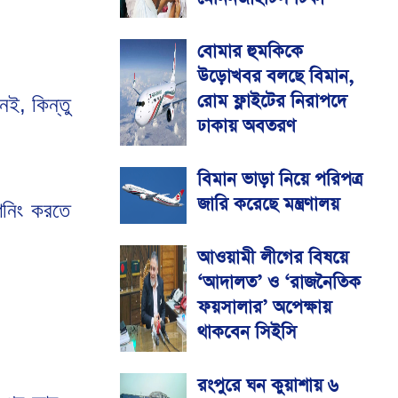
বোমার হুমকিকে
উড়োখবর বলছে বিমান,
রোম ফ্লাইটের নিরাপদে
নেই,
কিন্তু
ঢাকায় অবতরণ
বিমান ভাড়া নিয়ে পরিপত্র
জারি করেছে মন্ত্রণালয়
নিং
করতে
আওয়ামী লীগের বিষয়ে
‘আদালত’ ও ‘রাজনৈতিক
ফয়সালার’ অপেক্ষায়
থাকবেন সিইসি
রংপুরে ঘন কুয়াশায় ৬