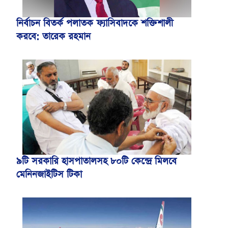
নির্বাচন বিতর্ক পলাতক ফ্যাসিবাদকে শক্তিশালী
করবে: তারেক রহমান
৯টি সরকারি হাসপাতালসহ ৮০টি কেন্দ্রে মিলবে
মেনিনজাইটিস টিকা