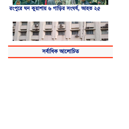
রংপুরে ঘন কুয়াশায় ৬ গাড়ির সংঘর্ষ, আহত ২৫
সর্বাধিক আলোচিত
বিএসএমএমইউয়ের নতুন নাম বাংলাদেশ
মেডিকেল বিশ্ববিদ্যালয়