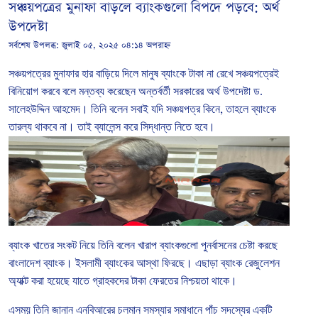
সঞ্চয়পত্রের মুনাফা বাড়লে ব্যাংকগুলো বিপদে পড়বে: অর্থ
উপদেষ্টা
সর্বশেষ উপলব্ধ:
জুলাই ০৫, ২০২৫ ০৪:১৪ অপরাহ্ন
সঞ্চয়পত্রের
মুনাফার
হার
বাড়িয়ে
দিলে
মানুষ
ব্যাংকে
টাকা
না
রেখে
সঞ্চয়পত্রেই
বিনিয়োগ
করবে
বলে
মন্তব্য
করেছেন
অন্তর্বর্তী
সরকারের
অর্থ
উপদেষ্টা
ড
.
সালেহউদ্দিন
আহমেদ।
তিনি
বলেন
সবাই
যদি
সঞ্চয়পত্র
কিনে
,
তাহলে
ব্যাংকে
তারল্য
থাকবে
না।
তাই
ব্যালেন্স
করে
সিদ্ধান্ত
নিতে
হবে।
ব্যাংক
খাতের
সংকট
নিয়ে
তিনি
বলেন
খারাপ
ব্যাংকগুলো
পুনর্বাসনের
চেষ্টা
করছে
বাংলাদেশ
ব্যাংক।
ইসলামী
ব্যাংকের
আস্থা
ফিরছে।
এছাড়া
ব্যাংক
রেজুলেশন
অ্যাক্ট
করা
হয়েছে
যাতে
গ্রাহকদের
টাকা
ফেরতের
নিশ্চয়তা
থাকে।
এসময়
তিনি
জানান
এনবিআরের
চলমান
সমস্যার
সমাধানে
পাঁচ
সদস্যের
একটি