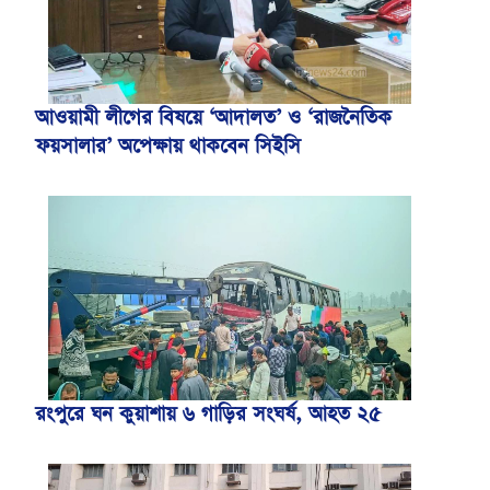
আওয়ামী লীগের বিষয়ে ‘আদালত’ ও ‘রাজনৈতিক
ফয়সালার’ অপেক্ষায় থাকবেন সিইসি
রংপুরে ঘন কুয়াশায় ৬ গাড়ির সংঘর্ষ, আহত ২৫