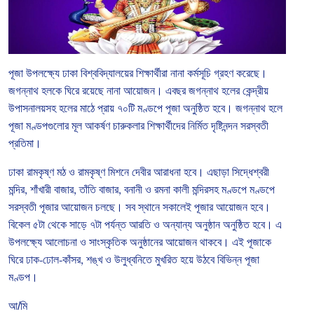
পূজা
উপলক্ষ্যে
ঢাকা
বিশ্ববিদ্যালয়ের
শিক্ষার্থীরা
নানা
কর্মসূচি
গ্রহণ
করেছে।
জগন্নাথ
হলকে
ঘিরে
রয়েছে
নানা
আয়োজন।
এবছর
জগন্নাথ
হলের
কেন্দ্রীয়
উপাসনালয়সহ
হলের
মাঠে
প্রায়
৭০টি
মণ্ডপে
পূজা
অনুষ্ঠিত
হবে।
জগন্নাথ
হলে
পূজা
মণ্ডপগুলোর
মূল
আকর্ষণ
চারুকলার
শিক্ষার্থীদের
নির্মিত
দৃষ্টিনন্দন
সরস্বতী
প্রতিমা।
ঢাকা
রামকৃষ্ণ
মঠ
ও
রামকৃষ্ণ
মিশনে
দেবীর
আরাধনা
হবে।
এছাড়া
সিদ্ধেশ্বরী
মন্দির
,
শাঁখারী
বাজার
,
তাঁতি
বাজার
,
বনানী
ও
রমনা
কালী
মন্দিরসহ
মণ্ডপে
মণ্ডপে
সরস্বতী
পূজার
আয়োজন
চলছে।
সব
স্থানে
সকালেই
পূজার
আয়োজন
হবে।
বিকেল
৫টা
থেকে
সাড়ে
৭টা
পর্যন্ত
আরতি
ও
অন্যান্য
অনুষ্ঠান
অনুষ্ঠিত
হবে।
এ
উপলক্ষ্যে
আলোচনা
ও
সাংস্কৃতিক
অনুষ্ঠানের
আয়োজন
থাকবে।
এই
পূজাকে
ঘিরে
ঢাক
-
ঢোল
-
কাঁসর
,
শঙ্খ
ও
উলুধ্বনিতে
মুখরিত
হয়ে
উঠবে
বিভিন্ন
পূজা
মণ্ডপ।
আ/মি