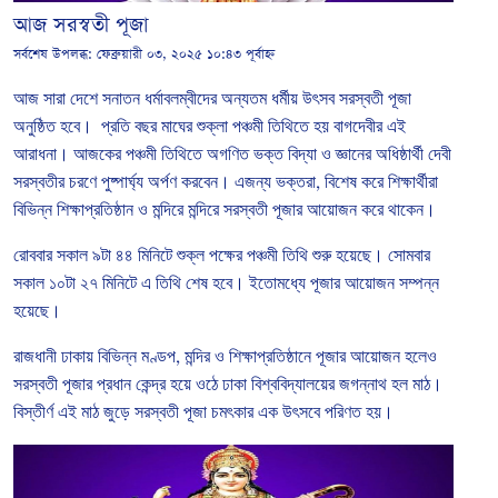
আজ সরস্বতী পূজা
সর্বশেষ উপলব্ধ:
ফেব্রুয়ারী ০৩, ২০২৫ ১০:৪৩ পূর্বাহ্ন
আজ সারা
দেশে
সনাতন
ধর্মাবলম্বীদের
অন্যতম
ধর্মীয়
উৎসব
সরস্বতী
পূজা
অনুষ্ঠিত
হবে।
প্রতি
বছর
মাঘের
শুক্লা
পঞ্চমী
তিথিতে
হয়
বাগদেবীর
এই
আরাধনা।
আজকের
পঞ্চমী
তিথিতে
অগণিত
ভক্ত
বিদ্যা
ও
জ্ঞানের
অধিষ্ঠার্থী
দেবী
সরস্বতীর
চরণে
পুষ্পার্ঘ্য
অর্পণ
করবেন।
এজন্য
ভক্তরা
,
বিশেষ
করে
শিক্ষার্থীরা
বিভিন্ন
শিক্ষাপ্রতিষ্ঠান
ও
মন্দিরে
মন্দিরে
সরস্বতী
পূজার
আয়োজন
করে
থাকেন।
রোববার
সকাল
৯টা
৪৪
মিনিটে
শুক্ল
পক্ষের
পঞ্চমী
তিথি
শুরু
হয়েছে।
সোমবার
সকাল
১০টা
২৭
মিনিটে
এ
তিথি
শেষ
হবে।
ইতোমধ্যে
পূজার
আয়োজন
সম্পন্ন
হয়েছে।
রাজধানী
ঢাকায়
বিভিন্ন
মণ্ডপ
,
মন্দির
ও
শিক্ষাপ্রতিষ্ঠানে
পূজার
আয়োজন
হলেও
সরস্বতী
পূজার
প্রধান
কেন্দ্র
হয়ে
ওঠে
ঢাকা
বিশ্ববিদ্যালয়ের
জগন্নাথ
হল
মাঠ।
বিস্তীর্ণ
এই
মাঠ
জুড়ে
সরস্বতী
পূজা
চমৎকার
এক
উৎসবে
পরিণত
হয়।