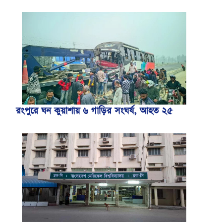
রংপুরে ঘন কুয়াশায় ৬ গাড়ির সংঘর্ষ, আহত ২৫