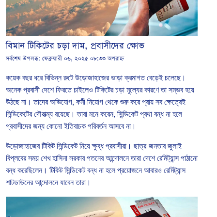
বিমান টিকিটের চড়া দাম, প্রবাসীদের ক্ষোভ
সর্বশেষ উপলব্ধ:
ফেব্রুয়ারী ০৬, ২০২৫ ০৮:৩৩ অপরাহ্ন
কয়েক
বছর
ধরে
বিভিন্ন রুটে
উড়োজাহাজের
ভাড়া
ক্রমাগত
বেড়েই
চলেছে।
অনেক
প্রবাসী
দেশে
ফিরতে
চাইলেও
টিকিটের
চড়া
মূল্যের
কারণে
তা
সম্ভব
হয়ে
উঠছে
না।
তাদের
অভিযোগ
,
কর্মী
নিয়োগ
থেকে
শুরু
করে
প্রায়
সব
ক্ষেত্রেই
সিন্ডিকেটের
দৌরাত্ম্য
রয়েছে।
তারা
মনে
করেন
,
সিন্ডিকেট
প্রথা
বন্ধ
না
হলে
প্রবাসীদের
জন্য
কোনো
ইতিবাচক
পরিবর্তন
আসবে
না।
উড়োজাহাজের
টিকিট
সিন্ডিকেট
নিয়ে
ক্ষুব্ধ
প্রবাসীরা।
ছাত্র
-
জনতার
জুলাই
বিপ্লবের
সময়
শেখ
হাসিনা
সরকার
পতনের
আন্দোলনে
তারা
দেশে
রেমিট্যান্স
পাঠানো
বন্ধ
করেছিলেন।
টিকিট
সিন্ডিকেট
বন্ধ
না
হলে
প্রয়োজনে
আবারও
রেমিট্যান্স
শাটডাউনের
আন্দোলনে
যাবেন
তারা।