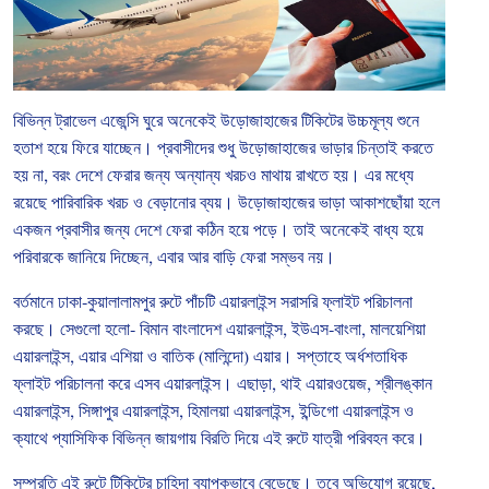
বিভিন্ন
ট্রাভেল
এজেন্সি
ঘুরে
অনেকেই
উড়োজাহাজের
টিকিটের
উচ্চমূল্য
শুনে
হতাশ
হয়ে
ফিরে
যাচ্ছেন।
প্রবাসীদের
শুধু
উড়োজাহাজের
ভাড়ার
চিন্তাই
করতে
হয়
না
,
বরং
দেশে
ফেরার
জন্য
অন্যান্য
খরচও
মাথায়
রাখতে
হয়।
এর
মধ্যে
রয়েছে
পারিবারিক
খরচ
ও
বেড়ানোর
ব্যয়।
উড়োজাহাজের
ভাড়া
আকাশছোঁয়া
হলে
একজন
প্রবাসীর
জন্য
দেশে
ফেরা
কঠিন
হয়ে
পড়ে।
তাই
অনেকেই
বাধ্য
হয়ে
পরিবারকে
জানিয়ে
দিচ্ছেন
,
এবার
আর
বাড়ি
ফেরা
সম্ভব
নয়।
বর্তমানে
ঢাকা
-
কুয়ালালামপুর
রুটে
পাঁচটি
এয়ারলাইন্স
সরাসরি
ফ্লাইট
পরিচালনা
করছে।
সেগুলো
হলো
-
বিমান
বাংলাদেশ
এয়ারলাইন্স
,
ইউএস
-
বাংলা
,
মালয়েশিয়া
এয়ারলাইন্স
,
এয়ার
এশিয়া
ও
বাতিক
(
মালিন্দো
)
এয়ার।
সপ্তাহে
অর্ধশতাধিক
ফ্লাইট
পরিচালনা
করে
এসব
এয়ারলাইন্স।
এছাড়া
,
থাই
এয়ারওয়েজ
,
শ্রীলঙ্কান
এয়ারলাইন্স
,
সিঙ্গাপুর
এয়ারলাইন্স
,
হিমালয়া
এয়ারলাইন্স
,
ইন্ডিগো
এয়ারলাইন্স
ও
ক্যাথে
প্যাসিফিক
বিভিন্ন
জায়গায়
বিরতি
দিয়ে
এই
রুটে
যাত্রী
পরিবহন
করে।
সম্প্রতি
এই
রুটে
টিকিটের
চাহিদা
ব্যাপকভাবে
বেড়েছে।
তবে
অভিযোগ
রয়েছে
,