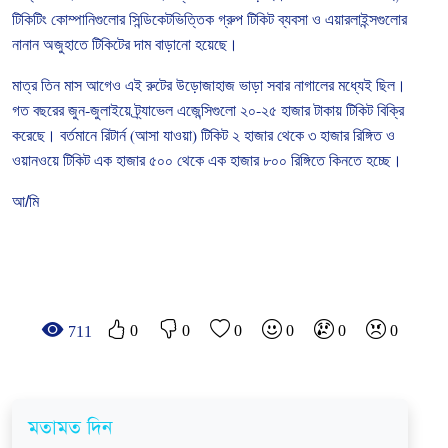
টিকিটিং
কোম্পানিগুলোর
সিন্ডিকেটভিত্তিক
গ্রুপ
টিকিট
ব্যবসা
ও
এয়ারলাইন্সগুলোর
নানান
অজুহাতে
টিকিটের
দাম
বাড়ানো
হয়েছে।
মাত্র
তিন
মাস
আগেও
এই
রুটের
উড়োজাহাজ
ভাড়া
সবার
নাগালের
মধ্যেই
ছিল।
গত
বছরের
জুন
-
জুলাইয়ে
ট্র্যাভেল
এজেন্সিগুলো
২০
-
২৫
হাজার
টাকায়
টিকিট
বিক্রি
করেছে।
বর্তমানে
রিটার্ন
(
আসা
যাওয়া
)
টিকিট
২
হাজার
থেকে
৩
হাজার
রিঙ্গিত
ও
ওয়ানওয়ে
টিকিট
এক
হাজার
৫০০
থেকে
এক
হাজার
৮০০
রিঙ্গিতে
কিনতে
হচ্ছে।
আ/মি
0
0
0
0
0
0
711
মতামত দিন