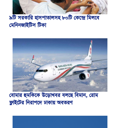
৯টি সরকারি হাসপাতালসহ ৮০টি কেন্দ্রে মিলবে
মেনিনজাইটিস টিকা
বোমার হুমকিকে উড়োখবর বলছে বিমান, রোম
ফ্লাইটের নিরাপদে ঢাকায় অবতরণ