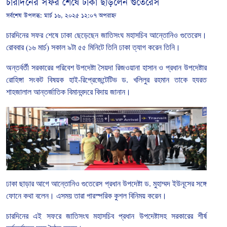
চারদিনের সফর শেষে ঢাকা ছাড়লেন গুতেরেস
সর্বশেষ উপলব্ধ:
মার্চ ১৬, ২০২৫ ১২:০৭ অপরাহ্ন
চারদিনের
সফর
শেষে
ঢাকা
ছেড়েছেন
জাতিসংঘ
মহাসচিব
আন্তোনিও
গুতেরেস।
রোববার
(
১৬
মার্চ
)
সকাল
৯টা
৫৫
মিনিটে
তিনি
ঢাকা
ত্যাগ
করেন তিনি।
অন্তর্বর্তী
সরকারের
পরিবেশ
উপদেষ্টা
সৈয়দা
রিজওয়ানা
হাসান
ও
প্রধান
উপদেষ্টার
রোহিঙ্গা
সংকট
বিষয়ক
হাই
-
রিপ্রেজেন্টেটিভ
ড
.
খলিলুর
রহমান
তাকে
হযরত
শাহজালাল
আন্তর্জাতিক
বিমানবন্দরে
বিদায়
জানান।
ঢাকা
ছাড়ার
আগে
আন্তোনিও
গুতেরেস
প্রধান
উপদেষ্টা
ড
.
মুহাম্মদ
ইউনূসের
সঙ্গে
ফোনে
কথা
বলেন।
এসময়
তারা
পারস্পরিক
কুশল
বিনিময়
করেন।
চারদিনের
এই
সফরে
জাতিসংঘ
মহাসচিব
প্রধান
উপদেষ্টাসহ
সরকারের
শীর্ষ