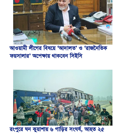
আওয়ামী লীগের বিষয়ে ‘আদালত’ ও ‘রাজনৈতিক
ফয়সালার’ অপেক্ষায় থাকবেন সিইসি
রংপুরে ঘন কুয়াশায় ৬ গাড়ির সংঘর্ষ, আহত ২৫