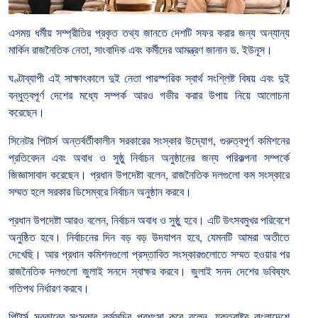
এসময় ধর্মীয়
সম্প্রীতির
প্রকৃত
তথ্য
জানতে
দেশটি
সফর
করার
জন্য
অন্যান্য
মার্কিন
রাজনৈতিক
নেতা
,
সাংবাদিক
এবং
কর্মীদের
আমন্ত্রণ
জানান ড
.
ইউনূস।
ঘণ্টাব্যাপী
এই
সাক্ষাৎকালে
দুই
নেতা
পারস্পরিক
স্বার্থ
সংশ্লিষ্ট
বিষয়
এবং
দুই
বন্ধুত্বপূর্ণ
দেশের
মধ্যে
সম্পর্ক
আরও
গভীর
করার
উপায়
নিয়ে
আলোচনা
করেছেন।
সিনেটর
পিটার্স
অন্তর্বর্তীকালীন
সরকারের
সংস্কার
উদ্যোগ
,
গুরুত্বপূর্ণ
কমিশনের
প্রতিবেদন
এবং
অবাধ
ও
সুষ্ঠু
নির্বাচন
অনুষ্ঠানের
জন্য
পরিকল্পনা
সম্পর্কে
জিজ্ঞাসাবাদ
করেছেন।
প্রধান
উপদেষ্টা
বলেন
,
রাজনৈতিক
দলগুলো
কম
সংস্কারে
সম্মত
হলে
সরকার
ডিসেম্বরে
নির্বাচন
অনুষ্ঠান
করবে।
প্রধান
উপদেষ্টা
আরও
বলেন
,
নির্বাচন
অবাধ
ও
সুষ্ঠু
হবে।
এটি
উৎসবমুখর
পরিবেশে
অনুষ্ঠিত
হবে।
নির্বাচনের
দিন
বড়
বড়
উদযাপন
হবে
,
যেমনটি
আমরা
অতীতে
দেখেছি।
আর
প্রধান
কমিশনগুলো
প্রস্তাবিত
সংস্কারগুলোতে
সম্মত
হওয়ার
পর
রাজনৈতিক
দলগুলো
জুলাই
সনদে
স্বাক্ষর
করবে।
জুলাই
সনদ
দেশের
ভবিষ্যৎ
গতিপথ
নির্ধারণ
করবে।
পিটার্স
সরকারের
সংস্কার
কর্মসূচির
প্রশংসা
করে
বলেন
,
যুক্তরাষ্ট্র
বাংলাদেশে