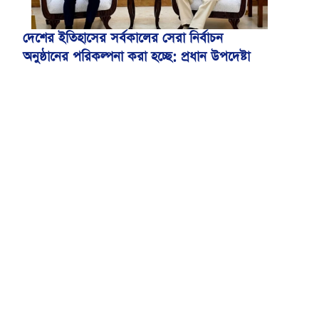
দেশের ইতিহাসের সর্বকালের সেরা নির্বাচন
অনুষ্ঠানের পরিকল্পনা করা হচ্ছে: প্রধান উপদেষ্টা