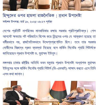
হিন্দুদের ওপর হামলা রাজনৈতিক : প্রধান উপদেষ্টা
সর্বশেষ উপলব্ধ:
মার্চ ১৮, ২০২৫ ০৯:২৭ পূর্বাহ্ন
দেশের
প্রতিটি
নাগরিকের
মানবাধিকার
রক্ষায়
সরকার
প্রতিশ্রুতিবদ্ধ।
গেল
আগস্টে
ক্ষমতার
পট
পরিবর্তনে
বিশেষ
করে
হিন্দুদের
ওপর
যে
আক্রমণ
হয়েছে
তা
ধর্মীয়ভাবে
নয়
,
রাজনৈতিকভাবে
উদ্দেশ্যপ্রণোদিত
ছিল।
তবে
তার
সরকার
দোষীদের
বিরুদ্ধে
দ্রুত
ব্যবস্থা
নিয়েছে বলে মার্কিন
সিনেটর
গ্যারি
পিটার্সকে
জানিয়েছেন প্রধান
উপদেষ্টা
ড
.
মুহাম্মদ
ইউনূস।
মঙ্গলবার
ঢাকার
রাষ্ট্রীয়
অতিথি
ভবন
যমুনায়
প্রধান
উপদেষ্টা
অধ্যাপক
মুহাম্মদ
ইউনূসের
সঙ্গে
মার্কিন
সিনেটর
গ্যারি
পিটার্স
(
ডি
-
এমআই
)
সাক্ষাৎ
করতে
এলে
তিনি
এসব
কথা
জানান।