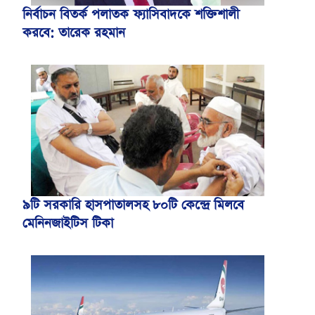
নির্বাচন বিতর্ক পলাতক ফ্যাসিবাদকে শক্তিশালী
করবে: তারেক রহমান
৯টি সরকারি হাসপাতালসহ ৮০টি কেন্দ্রে মিলবে
মেনিনজাইটিস টিকা