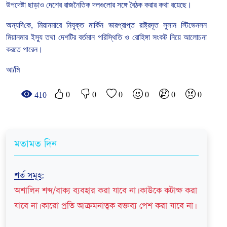
উপদেষ্টা
ছাড়াও
দেশের
রাজনৈতিক
দলগুলোর
সঙ্গে
বৈঠক
করার
কথা
রয়েছে।
অন্যদি
কে
,
মিয়ানমারে
নিযুক্ত
মা
র্কিন
ভারপ্রাপ্ত
রাষ্ট্রদূত
সুসান
স্টিভেনসন
মিয়ানমার
ইস্যু
তথা
দেশ
টির
বর্তমান
প
রি
স্থি
তি
ও
রো
হিঙ্গা
সংকট
নিয়ে
আলোচনা
করতে
পারেন।
আ/মি
0
0
0
0
0
0
410
মতামত দিন
শর্ত সমূহ
:
অশালিন শব্দ/বাক্য ব্যবহার করা যাবে না। কাউকে কটাক্ষ করা
যাবে না। কারো প্রতি আক্রমনাত্বক বক্তব্য পেশ করা যাবে না।