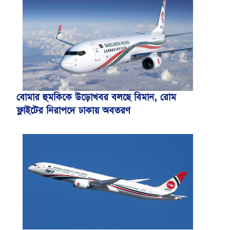
বোমার হুমকিকে উড়োখবর বলছে বিমান, রোম
ফ্লাইটের নিরাপদে ঢাকায় অবতরণ