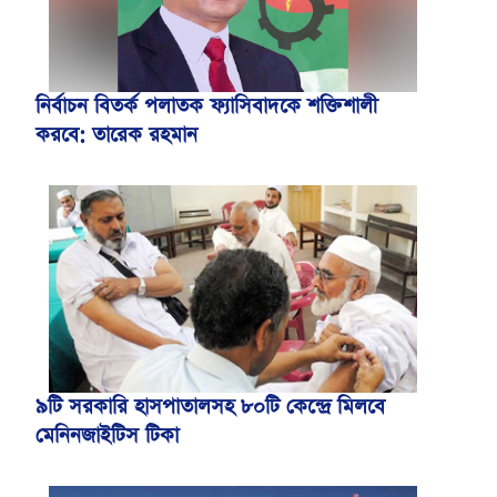
নির্বাচন বিতর্ক পলাতক ফ্যাসিবাদকে শক্তিশালী
করবে: তারেক রহমান
৯টি সরকারি হাসপাতালসহ ৮০টি কেন্দ্রে মিলবে
মেনিনজাইটিস টিকা