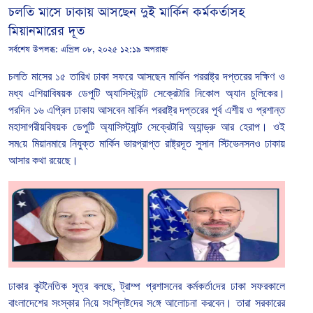
চলতি মাসে ঢাকায় আসছেন দুই মা‌র্কিন কর্মকর্তাসহ
মিয়ানমারের দূত
সর্বশেষ উপলব্ধ:
এপ্রিল ০৮, ২০২৫ ১২:১৯ অপরাহ্ন
চল
তি
মাসের
১৫
তারিখ
ঢাকা
সফরে আসছেন
মার্কিন
পররাষ্ট্র
দপ্তরের
দক্ষিণ
ও
মধ্য
এশিয়াবিষয়ক
ডেপুটি
অ্যাসিস্ট্যান্ট
সেক্রেটারি
নিকোল
অ্যান
চুলিকের।
পর
দিন
১৬
এ
প্রিল
ঢাকায়
আসবেন
মার্কিন
পররাষ্ট্র
দপ্তরের
পূর্ব
এশীয়
ও
প্রশান্ত
মহাসাগরীয়বিষয়ক
ডেপুটি
অ্যাসিস্ট্যান্ট
সেক্রেটারি
অ্যান্ড্রু
আর
হেরাপ।
ওই
সম
য়ে
মিয়ানমারে
নিযুক্ত
মা
র্কিন
ভারপ্রাপ্ত
রাষ্ট্রদূত
সুসান
স্টিভেনসনও
ঢাকায়
আসার কথা রয়েছে।
ঢাকার
কূটনৈ
তিক
সূত্র
বলছে
,
ট্রাম্প
প্রশাসনের
কর্মকর্তা
দের
ঢাকা
সফরকালে
বাংলাদেশের
সংস্কার
নি
য়ে
সং
শ্লিষ্ট
দের
স
ঙ্গে
আলোচনা
করবেন।
তারা
সরকারের