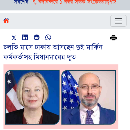
ির পূর্বাভাস, নদীবন্দরে ১ নম্বর সতর্ক সংকেত
সর্বশেষ
রাষ্ট্রপতি নির্বাচনের
চলতি মাসে ঢাকায় আসছেন দুই মা‌র্কিন
কর্মকর্তাসহ মিয়ানমারের দূত