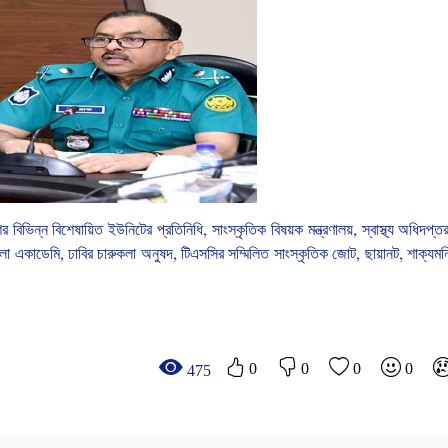
ের
বিভিন্ন
বিশেষায়িত
ইউনিটের
প্রতিনিধি
,
সাংস্কৃতিক
বিষয়ক
মন্ত্রণালয়
,
স্বাস্থ্য
অধিদপ্ত
ংলা
একাডেমি
,
ঢাবির
চারুকলা
অনুষদ
,
টিএসসির
সম্মিলিত
সাংস্কৃতিক
জোট
,
ছায়ানট
,
শাক্যমন
0
0
0
0
475