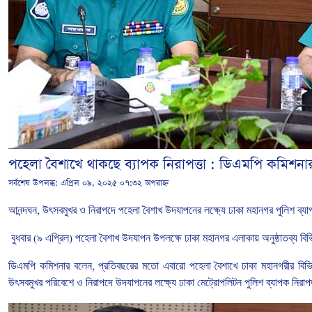
পহেলা বৈশাখে থাকছে ব্যাপক নিরাপত্তা : ডিএমপি কমিশনা
সর্বশেষ উপলব্ধ:
এপ্রিল ০৯, ২০২৫ ০৭:৩২ অপরাহ্ন
আনন্দঘন
,
উৎসবমুখর
ও
নিরাপদে
পহেলা
বৈশাখ
উদযাপনের
লক্ষ্যে
ঢাকা
মহানগর
পুলিশ
ব্য
বুধবার
(
৯
এপ্রিল
)
পহেলা
বৈশাখ
উদযাপন
উপলক্ষে
ঢাকা
মহানগর
এলাকায়
অনুষ্ঠাতব্য
বিভ
ডিএমপি
কমিশনার
বলেন
,
প্রতিবছরের
মতো
এবারো
পহেলা
বৈশাখে
ঢাকা
মহানগরীর
বিভি
উৎসবমুখর
পরিবেশে
ও
নিরাপদে
উদযাপনের
লক্ষ্যে
ঢাকা
মেট্রোপলিটন
পুলিশ
ব্যাপক
নিরাপ