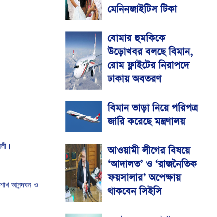
মেনিনজাইটিস টিকা
বোমার হুমকিকে
উড়োখবর বলছে বিমান,
রোম ফ্লাইটের নিরাপদে
ঢাকায় অবতরণ
বিমান ভাড়া নিয়ে পরিপত্র
জারি করেছে মন্ত্রণালয়
লী।
আওয়ামী লীগের বিষয়ে
‘আদালত’ ও ‘রাজনৈতিক
ফয়সালার’ অপেক্ষায়
ৈশাখ
আনন্দঘন
ও
থাকবেন সিইসি