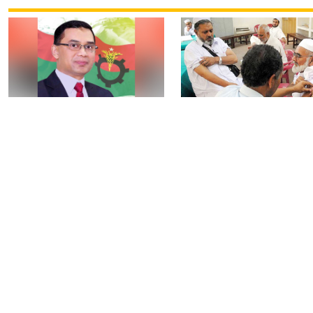
নির্বাচন বিতর্ক পলাতক
৯টি সরকারি হাসপাতালস
ফ্যাসিবাদকে শক্তিশালী
৮০টি কেন্দ্রে মিলবে
করবে: তারেক রহমান
মেনিনজাইটিস টিকা
আওয়ামী লীগের বিষয়ে
রংপুরে ঘন কুয়াশায় ৬ গা
‘আদালত’ ও ‘রাজনৈতিক
সংঘর্ষ, আহত ২৫