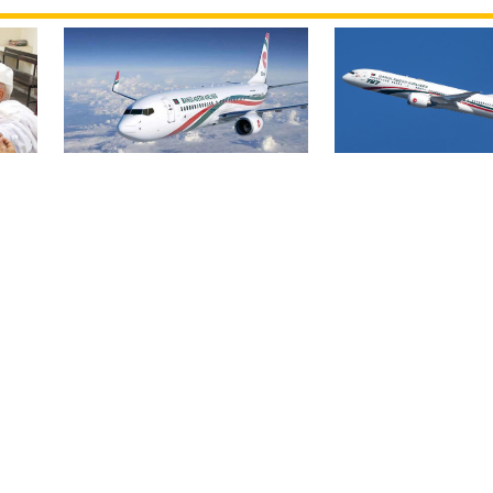
বিমান ভাড়া নিয়ে প
বোমার হুমকিকে উড়োখবর
হ
জারি করেছে মন্ত্রণ
বলছে বিমান, রোম ফ্লাইটের
নিরাপদে ঢাকায় অবতরণ
বিএসএমএমইউয়ের নতুন
ড়ির
নাম বাংলাদেশ মেডিকেল