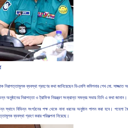
র
াপক
নিরাপত্তামূলক
ব্যবস্থা
গ্রহণের কথা জানিয়েছেন
ডিএমপি
কমিশনার
শেখ
মো
.
সাজ্জাত
আ
িন্ন
অনুষ্ঠানের
নিরাপত্তা
ও
ট্রাফিক
নিয়ন্ত্রণ
সংক্রান্ত
সমন্বয়
সভায়
তিনি
এ
কথা
জানান।
ন্ন
স্থানে
বিভিন্ন
সংগঠনের
পক্ষ
থেকে
নানা
ধরনের
অনুষ্ঠান
পালন
করা
হবে।
পহেলা
ব
ত্তামূলক
ব্যবস্থা
গ্রহণ
করার
পরিকল্পনা
নিয়েছে।