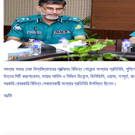
সমন্বয়
সভায়
ঢাকা
বিশ্ববিদ্যালয়ের
প্রক্টরসহ
বিভিন্ন
গোয়েন্দা
সংস্থার
প্রতিনিধি
,
পুলিশ
উত্তর
সিটি
করপোরেশন
,
ফায়ার
সার্ভিস
ও
সিভিল
ডিফেন্স
,
ডিপিডিসি
,
ওয়াসা
,
গণপূর্ত
,
বা
সরকারি
বেসরকারি
বিভিন্ন
সেবাদানকারী
সংস্থার
প্রতিনিধি
উপস্থিত
ছিলেন।
আ/মি