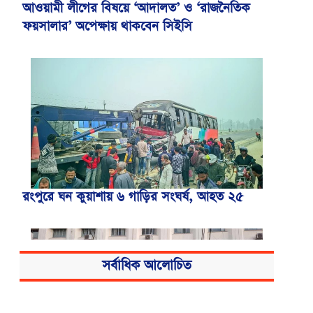
আওয়ামী লীগের বিষয়ে ‘আদালত’ ও ‘রাজনৈতিক
ফয়সালার’ অপেক্ষায় থাকবেন সিইসি
রংপুরে ঘন কুয়াশায় ৬ গাড়ির সংঘর্ষ, আহত ২৫
সর্বাধিক আলোচিত