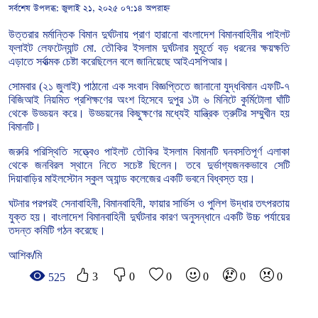
সর্বশেষ উপলব্ধ:
জুলাই ২১, ২০২৫ ০৭:১৪ অপরাহ্ন
উত্তরার
মর্মান্তিক
বিমান
দুর্ঘটনায়
প্রাণ
হারানো
বাংলাদেশ
বিমানবাহিনীর
পাইলট
ফ্লাইট
লেফটেন্যান্ট
মো
.
তৌকির
ইসলাম
দুর্ঘটনার
মুহূর্তে
বড়
ধরনের
ক্ষয়ক্ষতি
এড়াতে
সর্বাত্মক
চেষ্টা
করেছিলেন
বলে
জানিয়েছে
আইএসপিআর।
সোমবার
(
২১
জুলাই
)
পাঠানো
এক
সংবাদ
বিজ্ঞপ্তিতে
জানানো
যুদ্ধবিমান
এফটি
-
৭
বিজিআই
নিয়মিত
প্রশিক্ষণের
অংশ
হিসেবে
দুপুর
১টা
৬
মিনিটে
কুর্মিটোলা
ঘাঁটি
থেকে
উড্ডয়ন
করে।
উড্ডয়নের
কিছুক্ষণের
মধ্যেই
যান্ত্রিক
ত্রুটির
সম্মুখীন
হয়
বিমানটি।
জরুরি
পরিস্থিতি
সত্ত্বেও
পাইলট
তৌকির
ইসলাম
বিমানটি
ঘনবসতিপূর্ণ
এলাকা
থেকে
জনবিরল
স্থানে
নিতে
সচেষ্ট
ছিলেন।
তবে
দুর্ভাগ্যজনকভাবে
সেটি
দিয়াবাড়ির
মাইলস্টোন
স্কুল
অ্যান্ড
কলেজের
একটি
ভবনে
বিধ্বস্ত
হয়।
ঘটনার
পরপরই
সেনাবাহিনী
,
বিমানবাহিনী
,
ফায়ার
সার্ভিস
ও
পুলিশ
উদ্ধার
তৎপরতায়
যুক্ত
হয়।
বাংলাদেশ
বিমানবাহিনী
দুর্ঘটনার
কারণ
অনুসন্ধানে
একটি
উচ্চ
পর্যায়ের
তদন্ত
কমিটি
গঠন
করেছে।
আশিক/মি
3
0
0
0
0
0
525