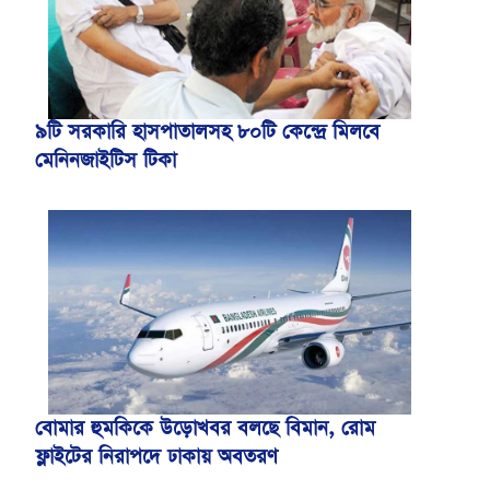
৯টি সরকারি হাসপাতালসহ ৮০টি কেন্দ্রে মিলবে
মেনিনজাইটিস টিকা
বোমার হুমকিকে উড়োখবর বলছে বিমান, রোম
ফ্লাইটের নিরাপদে ঢাকায় অবতরণ