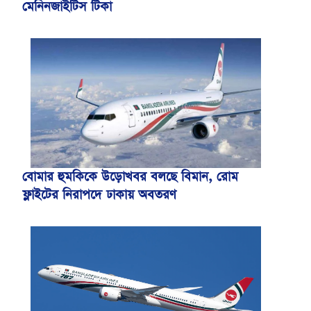
মেনিনজাইটিস টিকা
বোমার হুমকিকে উড়োখবর বলছে বিমান, রোম
ফ্লাইটের নিরাপদে ঢাকায় অবতরণ