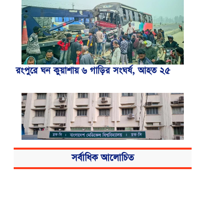
রংপুরে ঘন কুয়াশায় ৬ গাড়ির সংঘর্ষ, আহত ২৫
সর্বাধিক আলোচিত
বিএসএমএমইউয়ের নতুন নাম বাংলাদেশ
মেডিকেল বিশ্ববিদ্যালয়