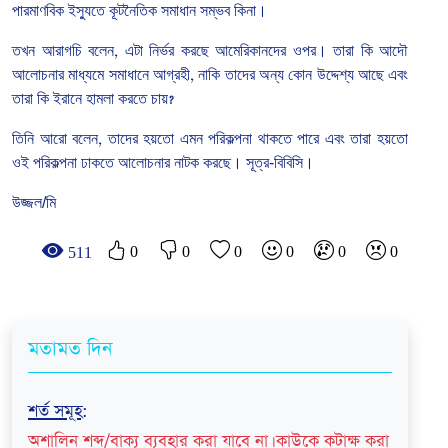
পারমাণবিক
ইস্যুতে
কূটনৈতিক
সমাধান
সম্ভব
কিনা।
তখন
আরাগচি
বলেন
,
এটা
নির্ভর
করছে
আমেরিকানদের
ওপর।
তারা
কি
আদৌ
আলোচনার
মাধ্যমে
সমাধানে
আগ্রহী
,
নাকি
তাদের
অন্য
কোন
উদ্দেশ্য
আছে
এবং
তারা
কি
ইরানে
হামলা
করতে
চায়
?
তিনি
আরো
বলেন
,
তাদের
হয়তো
এমন
পরিকল্পনা
থাকতে
পারে
এবং
তারা
হয়তো
ওই
পরিকল্পনা
ঢাকতে
আলোচনার
নাটক
করছে। সূত্র-বিবিসি।
উজ্জল/মি
0
0
0
0
0
0
511
মতামত দিন
শর্ত সমূহ
:
অশালিন শব্দ/বাক্য ব্যবহার করা যাবে না। কাউকে কটাক্ষ করা