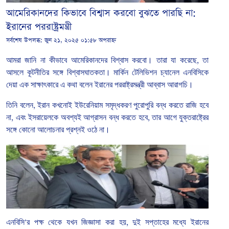
আমেরিকানদের কিভাবে বিশ্বাস করবো বুঝতে পারছি না:
ইরানের পররাষ্ট্রমন্ত্রী
সর্বশেষ উপলব্ধ:
জুন ২১, ২০২৫ ০১:৫৮ অপরাহ্ন
আমরা
জানি
না
কীভাবে
আমেরিকানদের
বিশ্বাস
করবো।
তারা
যা
করেছে
,
তা
আসলে
কূটনীতির
সঙ্গে
বিশ্বাসঘাতকতা।
মার্কিন
টেলিভিশন
চ্যানেল
এনবিসিকে
দেয়া
এক
সাক্ষাৎকারে
এ
কথা
বলেন
ইরানের
পররাষ্ট্রমন্ত্রী
আব্বাস
আরাগচি।
তিনি
বলেন
,
ইরান
কখনোই
ইউরেনিয়াম
সমৃদ্ধকরণ
পুরোপুরি
বন্ধ
করতে
রাজি
হবে
না
,
এবং
ইসরায়েলকে
অবশ্যই
আগ্রাসন
বন্ধ
করতে
হবে
,
তার
আগে
যুক্তরাষ্ট্রের
সঙ্গে
কোনো
আলোচনার
প্রশ্নই
ওঠে
না।
এনবিসি
’
র
পক্ষ
থেকে
যখন
জিজ্ঞাসা
করা
হয়
,
দুই
সপ্তাহের
মধ্যে
ইরানের