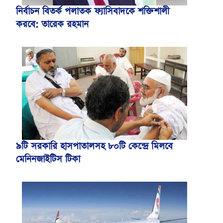
নির্বাচন বিতর্ক পলাতক ফ্যাসিবাদকে শক্তিশালী
করবে: তারেক রহমান
৯টি সরকারি হাসপাতালসহ ৮০টি কেন্দ্রে মিলবে
মেনিনজাইটিস টিকা