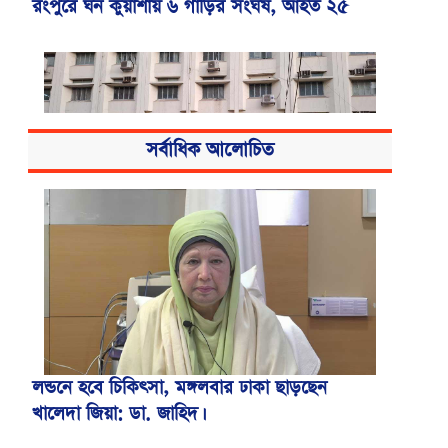
রংপুরে ঘন কুয়াশায় ৬ গাড়ির সংঘর্ষ, আহত ২৫
সর্বাধিক আলোচিত
বিএসএমএমইউয়ের নতুন নাম বাংলাদেশ
মেডিকেল বিশ্ববিদ্যালয়
লন্ডনে হবে চিকিৎসা, মঙ্গলবার ঢাকা ছাড়ছেন
খালেদা জিয়া: ডা. জাহিদ।