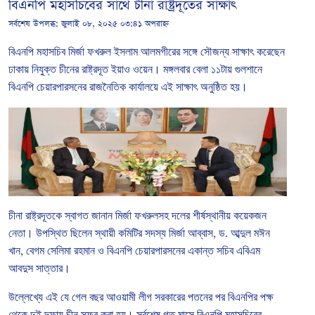
বিএনপি মহাসচিবের সাথে চীনা রাষ্ট্রদূতের সাক্ষাৎ
সর্বশেষ উপলব্ধ:
জুলাই ০৮, ২০২৫ ০৩:৪১ অপরাহ্ন
বিএনপি
মহাসচিব
মির্জা
ফখরুল
ইসলাম
আলমগীরের
সঙ্গে
সৌজন্য
সাক্ষাৎ
করেছেন
ঢাকায়
নিযুক্ত
চীনের
রাষ্ট্রদূত
ইয়াও
ওয়েন।
মঙ্গলবার
বেলা
১১টায়
গুলশানে
বিএনপি
চেয়ারপারসনের
রাজনৈতিক
কার্যালয়ে
এই
সাক্ষাৎ
অনুষ্ঠিত
হয়।
চীনা
রাষ্ট্রদূতকে
স্বাগত
জানান
মির্জা
ফখরুলসহ
দলের
শীর্ষস্থানীয়
কয়েকজন
নেতা।
উপস্থিত
ছিলেন
স্থায়ী
কমিটির
সদস্য
মির্জা
আব্বাস
,
ড
.
আব্দুল
মঈন
খান
,
বেগম
সেলিমা
রহমান
ও
বিএনপি
চেয়ারপারসনের
একান্ত
সচিব
এবিএম
আবদুস
সাত্তার।
উল্লেখ্যে এই যে গেল
বছর
আওয়ামী
লীগ
সরকারের
পতনের
পর
বিএনপির
পক্ষ
থেকে
দুই
দফায়
চীন
সফর
করা
হয়।
সর্বশেষ
গত
মাসে
বিএনপি
মহাসচিবের