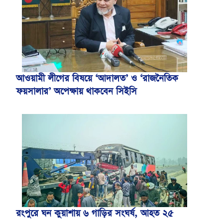
আওয়ামী লীগের বিষয়ে ‘আদালত’ ও ‘রাজনৈতিক
ফয়সালার’ অপেক্ষায় থাকবেন সিইসি
রংপুরে ঘন কুয়াশায় ৬ গাড়ির সংঘর্ষ, আহত ২৫