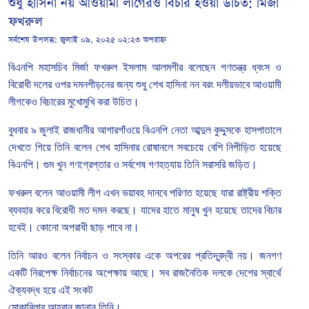
শুধু হাসিনা নয় আওয়ামী লীগেরও বিচার হওয়া উচিত: মির্জা
ফখরুল
সর্বশেষ উপলব্ধ:
জুলাই ০৯, ২০২৫ ০২:২৩ অপরাহ্ন
বিএনপি
মহাসচিব
মির্জা
ফখরুল
ইসলাম
আলমগীর
বলেছেন
গণতন্ত্র
ধ্বংস
ও
বিরোধী
দলের
ওপর
দমনপীড়নের
জন্য
শুধু
শেখ
হাসিনা
নন
বরং
দলীয়ভাবে
আওয়ামী
লীগকেও
বিচারের
মুখোমুখি
করা
উচিত।
বুধবার ৯ জুলাই রাজধানীর
আগারগাঁওয়ে
বিএনপি
নেতা
আব্দুল
কুদ্দুসকে
হাসপাতালে
দেখতে
গিয়ে
তিনি
বলেন
শেখ
হাসিনার
রোষানলে
সবচেয়ে
বেশি
নিপীড়িত
হয়েছে
বিএনপি।
গুম
খুন
গণগ্রেপ্তার
ও
সর্বশেষ
গণহত্যায়
তিনি
সরাসরি
জড়িত।
ফখরুল
বলেন
আওয়ামী
লীগ
এখন
ভয়াবহ
দানবে
পরিণত
হয়েছে
যারা
রাষ্ট্রীয়
শক্তি
ব্যবহার
করে
বিরোধী
মত
দমন
করছে।
যাদের
হাতে
মানুষ
খুন
হয়েছে
তাদের
বিচার
হবেই।
কোনো
অপরাধী
ছাড়
পাবে
না।
তিনি
আরও
বলেন
নির্বাচন
ও
সংস্কার
একে
অপরের
প্রতিদ্বন্দ্বী
নয়।
জনগণ
একটি
নিরপেক্ষ
নির্বাচনের
অপেক্ষায়
আছে।
সব
রাজনৈতিক
দলকে
দেশের
স্বার্থে
ঐক্যবদ্ধ
হয়ে
এই
সংকট
মোকাবিলার
আহ্বান
জানান
তিনি।