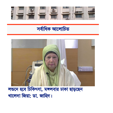
সর্বাধিক আলোচিত
বিএসএমএমইউয়ের নতুন নাম বাংলাদেশ
মেডিকেল বিশ্ববিদ্যালয়
লন্ডনে হবে চিকিৎসা, মঙ্গলবার ঢাকা ছাড়ছেন
খালেদা জিয়া: ডা. জাহিদ।