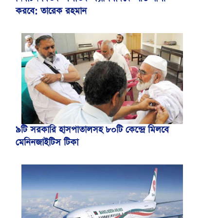
করবে: তারেক রহমান
৯টি সরকারি হাসপাতালসহ ৮০টি কেন্দ্রে মিলবে
মেনিনজাইটিস টিকা