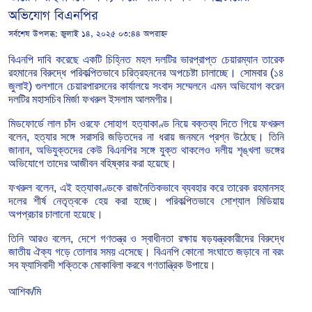
অভিযোগ বিএনপির
সর্বশেষ উপলব্ধ:
জুলাই ১৪, ২০২৫ ০৩:৪৪ অপরাহ্ন
বিএনপি
দাবি
করেছে
একটি
চিহ্নিত
মহল
দলটির
ভারপ্রাপ্ত
চেয়ারম্যান
তারেক
রহমানের
বিরুদ্ধে
পরিকল্পিতভাবে
চরিত্রহননের
অপচেষ্টা
চালাচ্ছে।
সোমবার (১৪
জুলাই)
গুলশানে
চেয়ারপারসনের
কার্যালয়ে
সংবাদ
সম্মেলনে
এমন
অভিযোগ
করেন
দলটির
মহাসচিব
মির্জা
ফখরুল
ইসলাম
আলমগীর।
মিডফোর্ডে
লাল
চাঁদ
ওরফে
সোহাগ
হত্যাকাণ্ড
নিয়ে
বক্তব্য
দিতে
গিয়ে
ফখরুল
বলেন,
হত্যার
সঙ্গে
সরাসরি
জড়িতদের
না
ধরায়
জনমনে
প্রশ্ন
উঠেছে।
তিনি
জানান,
অভিযুক্তদের
কেউ
বিএনপির
সঙ্গে
যুক্ত
থাকলেও
দলীয়
শৃঙ্খলা
ভঙ্গের
অভিযোগে
তাদের
আজীবন
বহিষ্কার
করা
হয়েছে।
ফখরুল
বলেন,
এই
হত্যাকাণ্ডকে
রাজনৈতিকভাবে
ব্যবহার
করে
তারেক
রহমানসহ
দলের
শীর্ষ
নেতৃত্বকে
হেয়
করা
হচ্ছে।
পরিকল্পিতভাবে
সোশ্যাল
মিডিয়ায়
অপপ্রচার
চালানো
হয়েছে।
তিনি
আরও
বলেন,
দেশে
গণতন্ত্র
ও
স্বাধীনতা
রক্ষায়
ষড়যন্ত্রকারীদের
বিরুদ্ধে
জাতীয়
ঐক্য
গড়ে
তোলার
সময়
এসেছে।
বিএনপি
কোনো
সংঘাতে
জড়াবে
না
বরং
সব
ফ্যাসিবাদী
শক্তিকে
মোকাবিলা
করবে
গণতান্ত্রিক
উপায়ে।
আশিক/মি