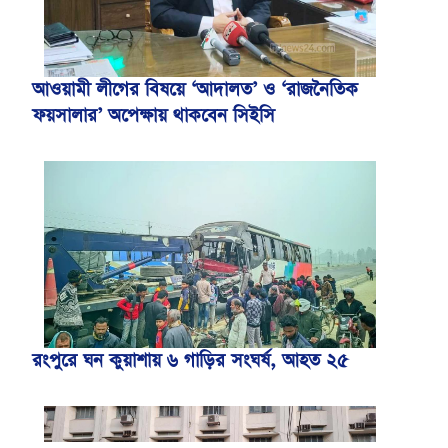
আওয়ামী লীগের বিষয়ে ‘আদালত’ ও ‘রাজনৈতিক
ফয়সালার’ অপেক্ষায় থাকবেন সিইসি
রংপুরে ঘন কুয়াশায় ৬ গাড়ির সংঘর্ষ, আহত ২৫