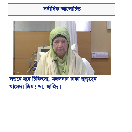
সর্বাধিক আলোচিত
বিএসএমএমইউয়ের নতুন নাম বাংলাদেশ
মেডিকেল বিশ্ববিদ্যালয়
লন্ডনে হবে চিকিৎসা, মঙ্গলবার ঢাকা ছাড়ছেন
খালেদা জিয়া: ডা. জাহিদ।