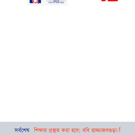
াষা শিক্ষায় প্রস্তুত করা হবে: ববি হাজ্জাজ
সর্বশেষ
বগুড়া-সিলেটে পৃথক দ