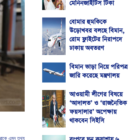
মেনিনজাইটিস টিকা
বোমার হুমকিকে
উড়োখবর বলছে বিমান,
রোম ফ্লাইটের নিরাপদে
ঢাকায় অবতরণ
বিমান ভাড়া নিয়ে পরিপত্র
জারি করেছে মন্ত্রণালয়
আওয়ামী লীগের বিষয়ে
‘আদালত’ ও ‘রাজনৈতিক
ফয়সালার’ অপেক্ষায়
থাকবেন সিইসি
রংপুরে ঘন কুয়াশায় ৬
রাকে
এমন
তথ্য