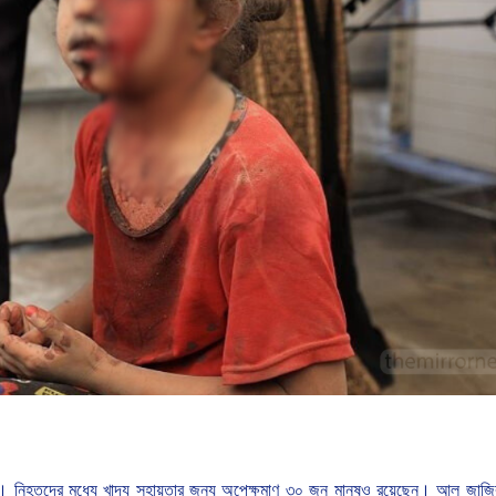
।
নিহতদের
মধ্যে
খাদ্য
সহায়তার
জন্য
অপেক্ষমাণ
৩০
জন
মানুষও
রয়েছেন।
আল
জাজি