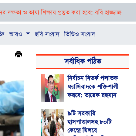
াষা শিক্ষায় প্রস্তুত করা হবে: ববি হাজ্জাজ
বগুড়া-সিলেটে প
্তি
আরও
ছবি সংবাদ
ভিডিও সংবাদ
সর্বাধিক পঠিত
নির্বাচন বিতর্ক পলাতক
ফ্যাসিবাদকে শক্তিশালী
করবে: তারেক রহমান
৯টি সরকারি
হাসপাতালসহ ৮০টি
কেন্দ্রে মিলবে