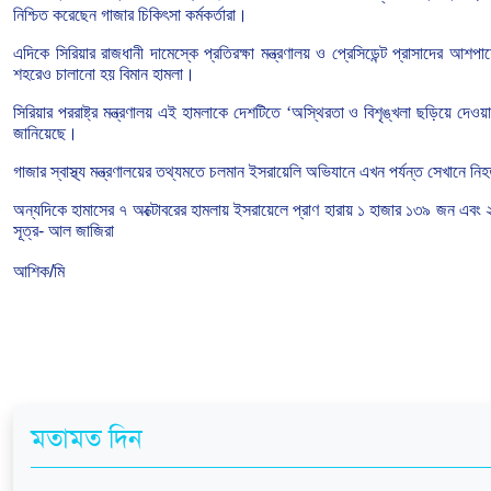
নিশ্চিত
করেছেন
গাজার
চিকিৎসা
কর্মকর্তারা।
এদিকে
সিরিয়ার
রাজধানী
দামেস্কে
প্রতিরক্ষা
মন্ত্রণালয়
ও
প্রেসিডেন্ট
প্রাসাদের
আশপাশ
শহরেও
চালানো
হয়
বিমান
হামলা।
সিরিয়ার
পররাষ্ট্র
মন্ত্রণালয়
এই
হামলাকে
দেশটিতে
‘
অস্থিরতা
ও
বিশৃঙ্খলা
ছড়িয়ে
দেওয়
জানিয়েছে।
গাজার
স্বাস্থ্য
মন্ত্রণালয়ের
তথ্যমতে
চলমান
ইসরায়েলি
অভিযানে
এখন
পর্যন্ত
সেখানে
নি
অন্যদিকে
হামাসের
৭
অক্টোবরের
হামলায়
ইসরায়েলে
প্রাণ
হারায়
১
হাজার
১৩৯
জন
এবং
সূত্র- আল জাজিরা
আশিক/মি
মতামত দিন