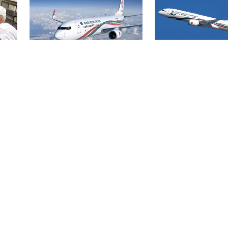
বিমান ভাড়া নিয়ে প
বোমার হুমকিকে উড়োখবর
হ
জারি করেছে মন্ত্রণ
বলছে বিমান, রোম ফ্লাইটের
নিরাপদে ঢাকায় অবতরণ
বিএসএমএমইউয়ের নতুন
ড়ির
নাম বাংলাদেশ মেডিকেল
বিশ্ববিদ্যালয়