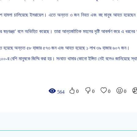
ে
হামলা
চালিয়েছে
ইসরায়েল।
এতে
অন্তত
৩
জন
নিহত
এবং
বহু
মানুষ
আহত
হয়েছেন
ার
ষড়যন্ত্র
’
বলে
অভিহিত
করেছে।
তারা
আন্তর্জাতিক
মহলের
দৃষ্টি
আকর্ষণ
করে
এ
ধরনের
হত
হয়েছে
অন্তত
৫৮
হাজার
৫৭৩
জন
এবং
আহত
হয়েছে
১
লাখ
৩৯
হাজার
৬০৭
জন।
২০০
-
র
বেশি
মানুষকে
জিম্মি
করা
হয়।
সংঘাত
থামার
কোনো
ইঙ্গিত
নেই
বলেও
জানিয়েছে
স্থ
0
0
0
0
564