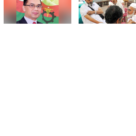
নির্বাচন বিতর্ক পলাতক
৯টি সরকারি হাসপাতালস
ফ্যাসিবাদকে শক্তিশালী
৮০টি কেন্দ্রে মিলবে
করবে: তারেক রহমান
মেনিনজাইটিস টিকা
আওয়ামী লীগের বিষয়ে
রংপুরে ঘন কুয়াশায় ৬ গা
‘আদালত’ ও ‘রাজনৈতিক
সংঘর্ষ, আহত ২৫
ফয়সালার’ অপেক্ষায় থাকবেন