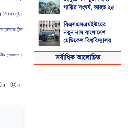
গাড়ির সংঘর্ষ, আহত ২৫
।
সিরিয়ার
সুইদা
বিএসএমএমইউয়ের
আগ্রাসনের
নিন্দা
নতুন নাম বাংলাদেশ
মেডিকেল বিশ্ববিদ্যালয়
ানীয়
সূত্রগুলো।
সর্বাধিক আলোচিত
0
0