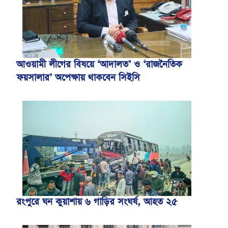
আওয়ামী লীগের বিষয়ে ‘আদালত’ ও ‘রাজনৈতিক
ফয়সালার’ অপেক্ষায় থাকবেন সিইসি
রংপুরে ঘন কুয়াশায় ৬ গাড়ির সংঘর্ষ, আহত ২৫