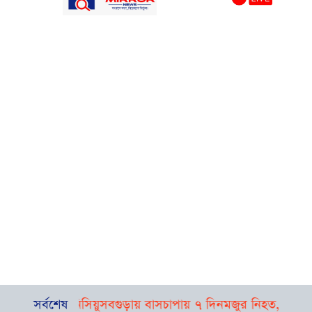
থাকছেন ভিনিসিয়ুস
সর্বশেষ
বগুড়ায় বাসচাপায় ৭ দিনমজুর নিহত, আহত ১৫