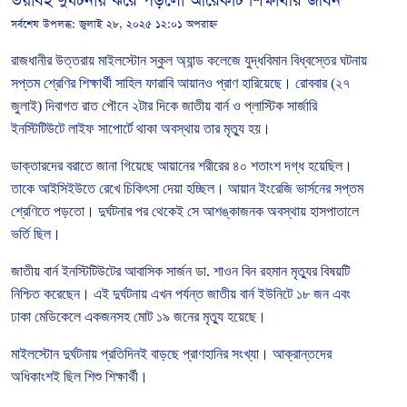
ভয়াবহ দুর্ঘটনায় ঝরে পড়লো আরেকটি শিক্ষার্থীর জীবন
সর্বশেষ উপলব্ধ:
জুলাই ২৮, ২০২৫ ১২:০১ অপরাহ্ন
রাজধানীর
উত্তরায়
মাইলস্টোন
স্কুল
অ্যান্ড
কলেজে
যুদ্ধবিমান
বিধ্বস্তের
ঘটনায়
সপ্তম
শ্রেণির
শিক্ষার্থী
সাহিল
ফারাবি
আয়ানও
প্রাণ
হারিয়েছে।
রোববার
(
২৭
জুলাই
)
দিবাগত
রাত
পৌনে
২টার
দিকে
জাতীয়
বার্ন
ও
প্লাস্টিক
সার্জারি
ইনস্টিটিউটে
লাইফ
সাপোর্টে
থাকা
অবস্থায়
তার
মৃত্যু
হয়।
ডাক্তারদের
বরাতে
জানা
গিয়েছে
আয়ানের
শরীরের
৪০
শতাংশ
দগ্ধ
হয়েছিল।
তাকে
আইসিইউতে
রেখে
চিকিৎসা
দেয়া
হচ্ছিল।
আয়ান
ইংরেজি
ভার্সনের
সপ্তম
শ্রেণিতে
পড়তো।
দুর্ঘটনার
পর
থেকেই
সে
আশঙ্কাজনক
অবস্থায়
হাসপাতালে
ভর্তি
ছিল।
জাতীয়
বার্ন
ইনস্টিটিউটের
আবাসিক
সার্জন
ডা
.
শাওন
বিন
রহমান
মৃত্যুর
বিষয়টি
নিশ্চিত
করেছেন।
এই
দুর্ঘটনায়
এখন
পর্যন্ত
জাতীয়
বার্ন
ইউনিটে
১৮
জন
এবং
ঢাকা
মেডিকেলে
একজনসহ
মোট
১৯
জনের
মৃত্যু
হয়েছে।
মাইলস্টোন
দুর্ঘটনায়
প্রতিদিনই
বাড়ছে
প্রাণহানির
সংখ্যা।
আক্রান্তদের
অধিকাংশই
ছিল
শিশু
শিক্ষার্থী।