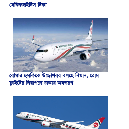
মেনিনজাইটিস টিকা
বোমার হুমকিকে উড়োখবর বলছে বিমান, রোম
ফ্লাইটের নিরাপদে ঢাকায় অবতরণ