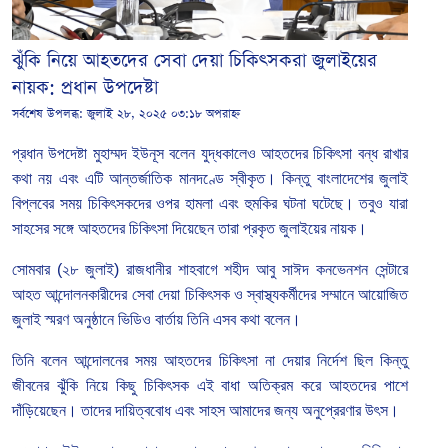
ঝুঁকি নিয়ে আহতদের সেবা দেয়া চিকিৎসকরা জুলাইয়ের
নায়ক: প্রধান উপদেষ্টা
সর্বশেষ উপলব্ধ:
জুলাই ২৮, ২০২৫ ০৩:১৮ অপরাহ্ন
প্রধান
উপদেষ্টা
মুহাম্মদ
ইউনূস বলেন
যুদ্ধকালেও
আহতদের
চিকিৎসা
বন্ধ
রাখার
কথা
নয়
এবং
এটি
আন্তর্জাতিক
মানদণ্ডে
স্বীকৃত।
কিন্তু
বাংলাদেশের
জুলাই
বিপ্লবের
সময়
চিকিৎসকদের
ওপর
হামলা
এবং
হুমকির
ঘটনা
ঘটেছে।
তবুও
যারা
সাহসের
সঙ্গে
আহতদের
চিকিৎসা
দিয়েছেন
তারা
প্রকৃত
জুলাইয়ের
নায়ক।
সোমবার (২৮ জুলাই)
রাজধানীর
শাহবাগে
শহীদ
আবু
সাঈদ
কনভেনশন
সেন্টারে
আহত
আন্দোলনকারীদের
সেবা
দেয়া
চিকিৎসক
ও
স্বাস্থ্যকর্মীদের
সম্মানে
আয়োজিত
জুলাই
স্মরণ
অনুষ্ঠানে
ভিডিও
বার্তায়
তিনি
এসব
কথা
বলেন।
তিনি
বলেন
আন্দোলনের
সময়
আহতদের
চিকিৎসা
না
দেয়ার
নির্দেশ
ছিল
কিন্তু
জীবনের
ঝুঁকি
নিয়ে
কিছু
চিকিৎসক
এই
বাধা
অতিক্রম
করে
আহতদের
পাশে
দাঁড়িয়েছেন।
তাদের
দায়িত্ববোধ
এবং
সাহস
আমাদের
জন্য
অনুপ্রেরণার
উৎস।