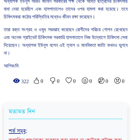
অধ্যাপক
ইউনূস
আরও
জানান
সরকারের
পক্ষ
থেকে
আহত
ছাত্রদের
চিকিৎসায়
বাধা
দেয়া
হয়েছিল
এবং
হাসপাতালেও
তাদের
ওপর
হামলা
করা
হয়েছে।
তবে
চিকিৎসকরা
কঠোর
পরিস্থিতির
মধ্যেও
জীবন
রক্ষা
করেছেন।
তারা
রক্ত
সংগ্রহ
ও
ওষুধ
সরবরাহ
করেছেন
রোগীদের
পরিচয়
গোপন
রেখেছেন
এবং
অনেক
প্রাইভেট
চিকিৎসক
সরকারি
হাসপাতালে
নিজ
উদ্যোগে
চিকিৎসা
সেবা
দিয়েছেন।
অধ্যাপক
ইউনূস
বলেন
এই
ত্যাগ
ও
মানবিকতা
জাতি
কখনও
ভুলবে
না।
আশিক
/
মি
0
0
0
0
0
0
322
মতামত দিন
শর্ত সমূহ
: