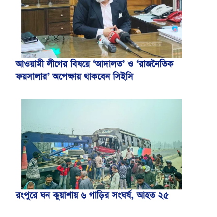
আওয়ামী লীগের বিষয়ে ‘আদালত’ ও ‘রাজনৈতিক
ফয়সালার’ অপেক্ষায় থাকবেন সিইসি
রংপুরে ঘন কুয়াশায় ৬ গাড়ির সংঘর্ষ, আহত ২৫