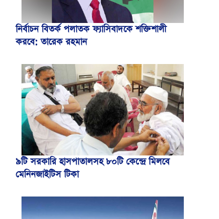
নির্বাচন বিতর্ক পলাতক ফ্যাসিবাদকে শক্তিশালী
করবে: তারেক রহমান
৯টি সরকারি হাসপাতালসহ ৮০টি কেন্দ্রে মিলবে
মেনিনজাইটিস টিকা