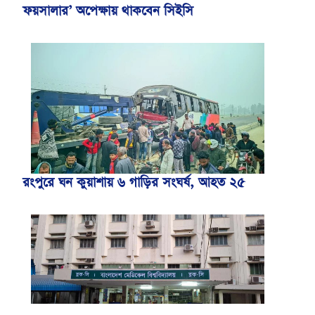
ফয়সালার’ অপেক্ষায় থাকবেন সিইসি
রংপুরে ঘন কুয়াশায় ৬ গাড়ির সংঘর্ষ, আহত ২৫