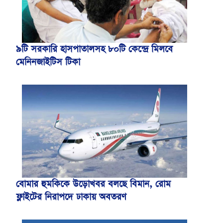
৯টি সরকারি হাসপাতালসহ ৮০টি কেন্দ্রে মিলবে
মেনিনজাইটিস টিকা
বোমার হুমকিকে উড়োখবর বলছে বিমান, রোম
ফ্লাইটের নিরাপদে ঢাকায় অবতরণ