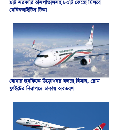
৯টি সরকারি হাসপাতালসহ ৮০টি কেন্দ্রে মিলবে
মেনিনজাইটিস টিকা
বোমার হুমকিকে উড়োখবর বলছে বিমান, রোম
ফ্লাইটের নিরাপদে ঢাকায় অবতরণ