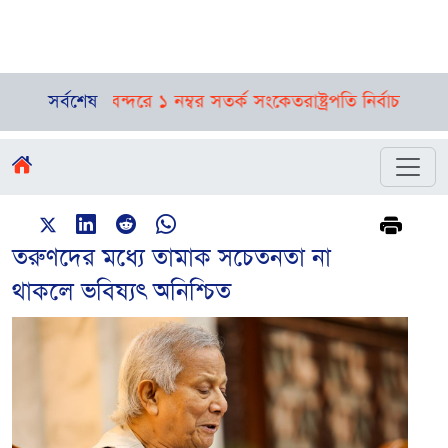
াভাস, নদীবন্দরে ১ নম্বর সতর্ক সংকেত
সর্বশেষ
রাষ্ট্রপতি নির্বাচনের তফসিল 
তরুণদের মধ্যে তামাক সচেতনতা না
থাকলে ভবিষ্যৎ অনিশ্চিত