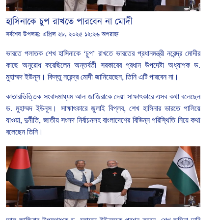
হাসিনাকে ‌চুপ রাখতে পারবেন না মোদী
সর্বশেষ উপলব্ধ:
এপ্রিল ২৮, ২০২৫ ১২:২৬ অপরাহ্ন
ভারতে পলাতক শেখ
হাসিনাকে
‘
চুপ
’
রাখতে
ভারতের
প্রধানমন্ত্রী
নরেন্দ্র
মোদীর
কাছে
অনুরোধ
করেছিলেন
অন্তর্বর্তী
সরকারের
প্রধান
উপদেষ্টা
অধ্যাপক
ড
.
মুহাম্মদ
ইউনূস।
কিন্তু
নরেন্দ্র
মোদী
জানিয়েছেন
,
তিনি
এটি
পারবেন
না।
কাতারভিত্তিক
সংবাদমাধ্যম
আল
জাজিরাকে
দেয়া
সাক্ষাৎকারে
এসব
কথা
বলেছেন
ড
.
মুহাম্মদ
ইউনূস।
সাক্ষাৎকারে
জুলাই
বিপ্লব
,
শেখ
হাসিনার
ভারতে
পালিয়ে
যাওয়া
,
দুর্নীতি
,
জাতীয়
সংসদ
নির্বাচনসহ
বাংলাদেশের
বিভিন্ন
পরিস্থিতি
নিয়ে
কথা
বলেছেন
তিনি।