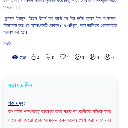
শেখ
হাসিনা
সামাজিক
মাধ্যম
ব্যবহার
করে
কিছু
বললে
সেটা
তিনি
নিয়ন্ত্রণ
করতে
পারবেন
না।
‘
মুহাম্মদ
ইউনূস
:
রিয়েল
রিফর্ম
অর
জাস্ট
আ
নিউ
রুলিং
ক্লাস
ইন
বাংলাদেশ
’
শিরোনামে
তার
ওই
সাক্ষাৎকারটি
রোববার
(
২৭
এপ্রিল
)
আল
-
জাজিরার
ওয়েবসাইটে
প্রকাশ
করা
হয়।
আ/মি
4
0
1
0
0
0
738
মতামত দিন
শর্ত সমূহ
:
অশালিন শব্দ/বাক্য ব্যবহার করা যাবে না। কাউকে কটাক্ষ করা
যাবে না। কারো প্রতি আক্রমনাত্বক বক্তব্য পেশ করা যাবে না।