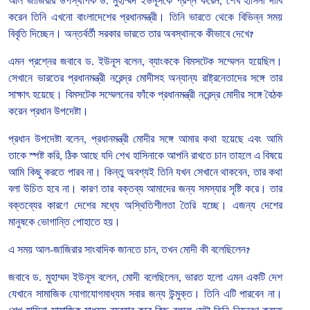
আল
জাজিরার
উপস্থাপক
ড
.
মুহাম্মদ
ইউনূসকে
প্রশ্ন
করেন
,
শেখ
হাসিনা
দাবি
করেন
তিনি
এখনো
বাংলাদেশের
প্রধানমন্ত্রী।
তিনি
ভারতে
থেকে
বিভিন্ন
সময়
বিবৃতি
দিচ্ছেন।
অন্তর্বর্তী
সরকার
ভারতে
তার
অবস্থানকে
কীভাবে
দেখে
?
এমন
প্রশ্নের
জবাবে
ড
.
ইউনূস
বলেন
,
ব্যাংককে
বিমসটেক
সম্মেলন
হয়েছিল।
সেখানে
ভারতের
প্রধানমন্ত্রী
নরেন্দ্র
মোদীসহ
অন্যান্য
রাষ্ট্রনেতাদের
সঙ্গে
তার
সাক্ষাৎ
হয়েছে।
বিমসটেক
সম্মেলনের
ফাঁকে
প্রধানমন্ত্রী
নরেন্দ্র
মোদীর
সঙ্গে
বৈঠক
করেন
প্রধান
উপদেষ্টা।
প্রধান
উপদেষ্টা
বলেন
,
প্রধানমন্ত্রী
মোদীর
সঙ্গে
আমার
কথা
হয়েছে
এবং
আমি
তাকে
স্পষ্ট
করি
,
ঠিক
আছে
যদি
শেখ
হাসিনাকে
আপনি
রাখতে
চান
তাহলে
এ
বিষয়ে
আমি
কিছু
করতে
পারব
না।
কিন্তু
অবশ্যই
তিনি
যখন
সেখানে
থাকবেন
,
তার
কথা
বলা
উচিত
হবে
না।
কারণ
তার
বক্তব্য
আমাদের
জন্য
সমস্যার
সৃষ্টি
করে।
তার
বক্তব্যের
কারণে
দেশের
মধ্যে
অস্থিতিশীলতা
তৈরি
হচ্ছে।
এজন্য
দেশের
মানুষকে
ভোগান্তি
পোহাতে
হয়।
এ
সময়
আল
-
জাজিরার
সাংবাদিক
জানতে
চান
,
তখন
মোদী
কী
বলেছিলেন
?
জবাবে
ড
.
মুহাম্মদ
ইউনূস
বলেন
,
মোদী
বলেছিলেন
,
ভারত
হলো
এমন
একটি
দেশ
যেখানে
সামাজিক
যোগাযোগমাধ্যম
সবার
জন্য
উন্মুক্ত।
তিনি
এটি
পারবেন
না।