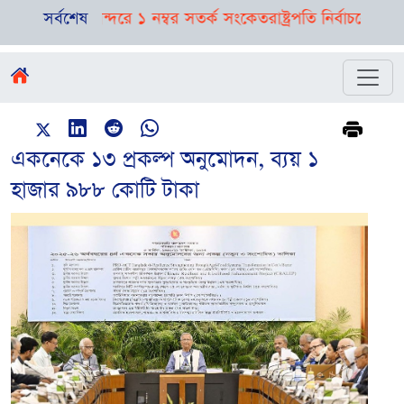
্বাভাস, নদীবন্দরে ১ নম্বর সতর্ক সংকেত
সর্বশেষ
রাষ্ট্রপতি নির্বাচনের তফসি
একনেকে ১৩ প্রকল্প অনুমোদন, ব্যয় ১
হাজার ৯৮৮ কোটি টাকা