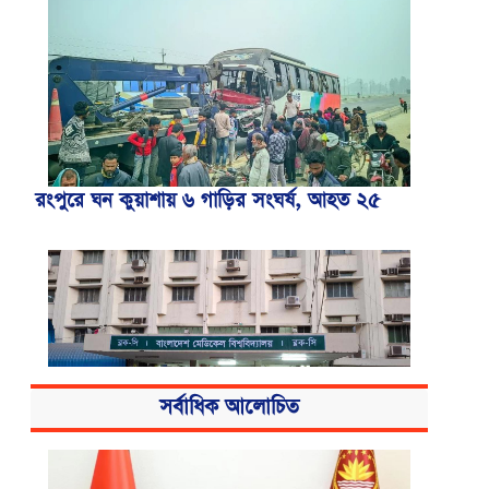
রংপুরে ঘন কুয়াশায় ৬ গাড়ির সংঘর্ষ, আহত ২৫
সর্বাধিক আলোচিত
বিএসএমএমইউয়ের নতুন নাম বাংলাদেশ