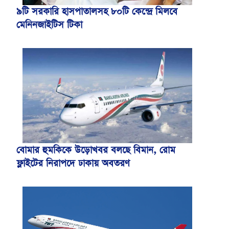
৯টি সরকারি হাসপাতালসহ ৮০টি কেন্দ্রে মিলবে
মেনিনজাইটিস টিকা
বোমার হুমকিকে উড়োখবর বলছে বিমান, রোম
ফ্লাইটের নিরাপদে ঢাকায় অবতরণ