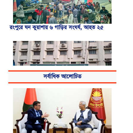
রংপুরে ঘন কুয়াশায় ৬ গাড়ির সংঘর্ষ, আহত ২৫
সর্বাধিক আলোচিত
বিএসএমএমইউয়ের নতুন নাম বাংলাদেশ
মেডিকেল বিশ্ববিদ্যালয়