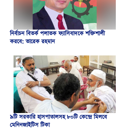
নির্বাচন বিতর্ক পলাতক ফ্যাসিবাদকে শক্তিশালী
করবে: তারেক রহমান
৯টি সরকারি হাসপাতালসহ ৮০টি কেন্দ্রে মিলবে
মেনিনজাইটিস টিকা