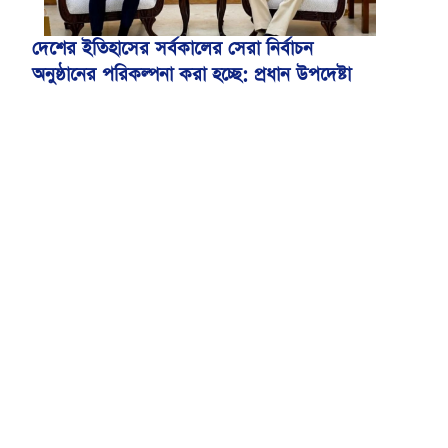
দেশের ইতিহাসের সর্বকালের সেরা নির্বাচন
অনুষ্ঠানের পরিকল্পনা করা হচ্ছে: প্রধান উপদেষ্টা