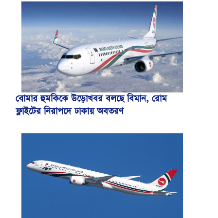
বোমার হুমকিকে উড়োখবর বলছে বিমান, রোম
ফ্লাইটের নিরাপদে ঢাকায় অবতরণ