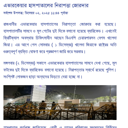
এভারকেয়ার হাসপাতালের নিরাপত্তা জোরদার
সর্বশেষ উপলব্ধ:
ডিসেম্বর ০২, ২০২৫ ১১:৪৪ পূর্বাহ্ন
রাজধানীর এভারকেয়ার হাসপাতালের নিরাপত্তা জোরদার করা হয়েছে।
হাসপাতালটির সামনে ও মূল গেটের দুই দিকে বসানো হয়েছে ব্যারিকেড। এখানেই
ক্রিটিক্যাল অবস্থায় চিকিৎসাধীন আছেন বিএনপি চেয়ারপারসন বেগম খালেদা
জিয়া। এর আগে গেল সোমবার ( ১ ডিসেম্বর) খালেদা জিয়াকে রাষ্ট্রের অতি
গুরুত্বপূর্ণ ব্যক্তি ঘোষণা করে প্রজ্ঞাপণ জারি করে সরকার।
মঙ্গলবার (২ ডিসেম্বর) সকালে এভারকেয়ার হাসপাতালের সামনে দেখা গেছে, মূল
ফটকের দুই দিকে ব্যারিকেড বসানো হয়েছে। নিরাপত্তার স্বার্থে রয়েছে পুলিশ।
সংশ্লিষ্ট লোকজন ছাড়া অন্যদের ভিড়তে দেয়া হচ্ছে না।
হাসপাতাল কর্তৃপক্ষ জানিয়েছে, রোগী ও তাদের পরিবারের সদস্যদের নির্বিঘ্নে