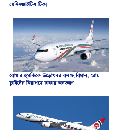
মেনিনজাইটিস টিকা
বোমার হুমকিকে উড়োখবর বলছে বিমান, রোম
ফ্লাইটের নিরাপদে ঢাকায় অবতরণ