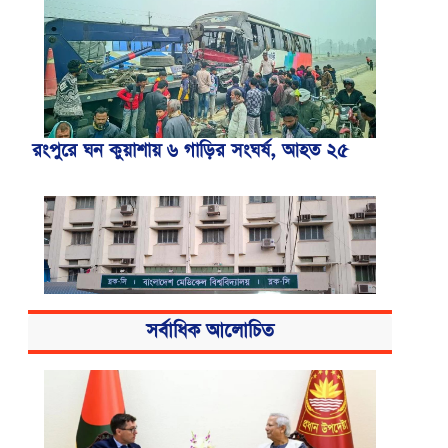
রংপুরে ঘন কুয়াশায় ৬ গাড়ির সংঘর্ষ, আহত ২৫
সর্বাধিক আলোচিত
বিএসএমএমইউয়ের নতুন নাম বাংলাদেশ
মেডিকেল বিশ্ববিদ্যালয়