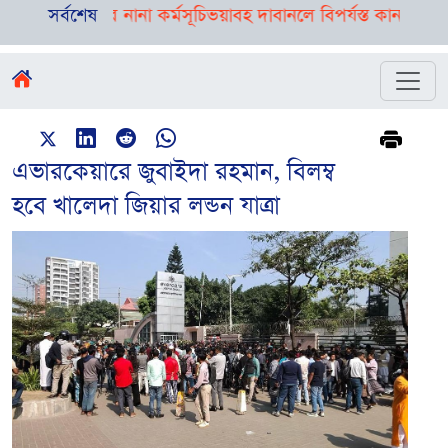
েছে দিনভর নানা কর্মসূচি
সর্বশেষ
ভয়াবহ দাবানলে বিপর্যস্ত কানাডার পশ্চিমাঞ্চ
এভারকেয়ারে জুবাইদা রহমান, বিলম্ব
হবে খালেদা জিয়ার লন্ডন যাত্রা