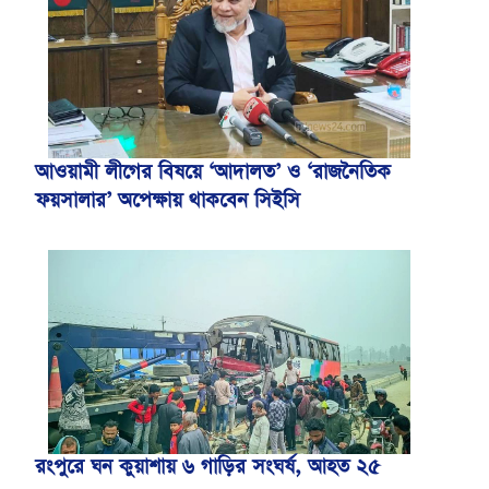
আওয়ামী লীগের বিষয়ে ‘আদালত’ ও ‘রাজনৈতিক
ফয়সালার’ অপেক্ষায় থাকবেন সিইসি
রংপুরে ঘন কুয়াশায় ৬ গাড়ির সংঘর্ষ, আহত ২৫