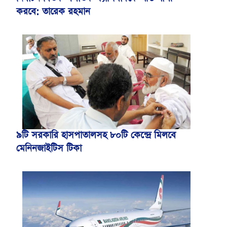
করবে: তারেক রহমান
৯টি সরকারি হাসপাতালসহ ৮০টি কেন্দ্রে মিলবে
মেনিনজাইটিস টিকা