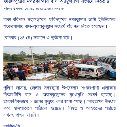
ফরিদপুরের নগরকান্দায় বাস-অ্যাম্বুল্যান্স সংঘর্ষে নিহত ৫
সর্বশেষ উপলব্ধ:
মে ২৪, ২০২৬ ১২:০২ অপরাহ্ন
ঢাকা
বরিশাল
মহাসড়কের
ফরিদপুরের নগরকান্দার
ডাঙ্গী
ইউনিয়নের
-
শংকরপাশায়
বাস-অ্যাম্বুল্যান্স সংঘর্ষে পাঁচ জন নিহত হয়েছেন।
রোববার
২৪
মে
সকালে
এ
দুর্ঘটনা
ঘটে।
(
)
পুলিশ
জানায়
জেলার
নগরকান্দা
উপজেলার
শংকরপাশা
এলাকায়
,
বিআরটিসি
বাস
ও
অ্যাম্বুলেন্সের
মুখোমুখি
সংঘর্ষ
হয়েছে।
তাৎক্ষণিকভাবে
৫
জনের
মৃত্যুর
খবর
জানা
গেছে।
আহতদের
উদ্ধার
করে
হাসপাতালে
পাঠানো
হয়েছে।
নিহত
ও
আহতদের
পরিচয়
এখনও
পাওয়া
যায়নি।
আশিক/মি.