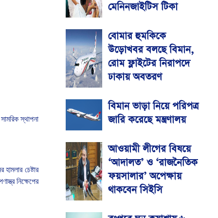
মেনিনজাইটিস টিকা
বোমার হুমকিকে
উড়োখবর বলছে বিমান,
রোম ফ্লাইটের নিরাপদে
ঢাকায় অবতরণ
বিমান ভাড়া নিয়ে পরিপত্র
জারি করেছে মন্ত্রণালয়
সামরিক
স্থাপনা
আওয়ামী লীগের বিষয়ে
‘আদালত’ ও ‘রাজনৈতিক
ের
হামলার
চেষ্টার
ফয়সালার’ অপেক্ষায়
পণাস্ত্র
নিক্ষেপের
থাকবেন সিইসি