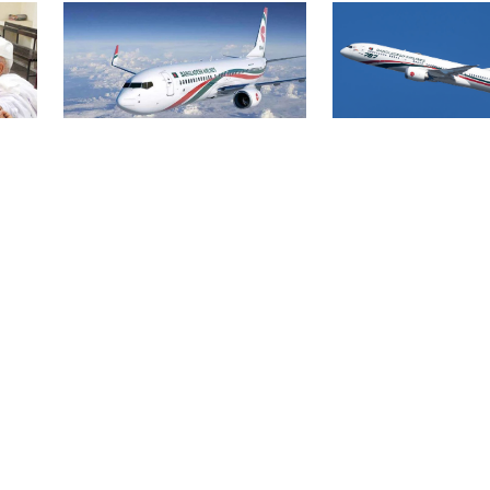
বিমান ভাড়া নিয়ে প
বোমার হুমকিকে উড়োখবর
হ
জারি করেছে মন্ত্রণ
বলছে বিমান, রোম ফ্লাইটের
নিরাপদে ঢাকায় অবতরণ
বিএসএমএমইউয়ের নতুন
ড়ির
নাম বাংলাদেশ মেডিকেল
বিশ্ববিদ্যালয়