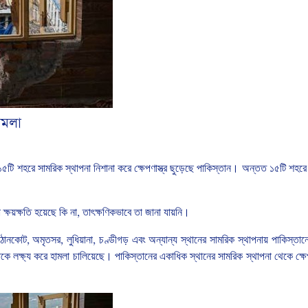
হামলা
১৫টি
শহরে
সামরিক
স্থাপনা
নিশানা
করে
ক্ষেপণাস্ত্র
ছুড়েছে
পাকিস্তান।
অন্তত
১৫টি
শহরে
া
ক্ষয়ক্ষতি
হয়েছে
কি
না
,
তাৎক্ষণিকভাবে
তা
জানা
যায়নি।
াঠানকোট
,
অমৃতসর
,
লুধিয়ানা
,
চণ্ডীগড়
এবং
অন্যান্য
স্থানের
সামরিক
স্থাপনায়
পাকিস্তান
াকে
লক্ষ্য
করে
হামলা
চালিয়েছে।
পাকিস্তানের
একাধিক
স্থানের
সামরিক
স্থাপনা
থেকে
ক্ষে