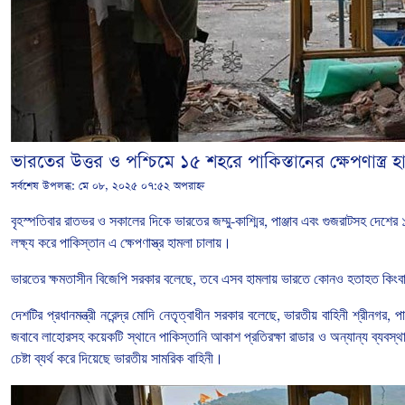
ভারতের উত্তর ও পশ্চিমে ১৫ শহরে পাকিস্তানের ক্ষেপণাস্ত্র 
সর্বশেষ উপলব্ধ:
মে ০৮, ২০২৫ ০৭:৫২ অপরাহ্ন
বৃহস্পতিবার
রাতভর
ও
সকালের
দিকে
ভারতের জম্মু
-
কাশ্মির
,
পাঞ্জাব
এবং
গুজরাটসহ
দেশের
লক্ষ্য
করে
পাকিস্তান
এ ক্ষেপণাস্ত্র
হামলা
চালায়।
ভারতের
ক্ষমতাসীন
বিজেপি
সরকার
বলেছে
,
তবে
এসব
হামলায়
ভারতে
কোনও
হতাহত
কিংব
দেশটির
প্রধানমন্ত্রী
নরেন্দ্র
মোদি
নেতৃত্বাধীন
সরকার
বলেছে
,
ভারতীয়
বাহিনী
শ্রীনগর
,
প
জবাবে
লাহোরসহ
কয়েকটি
স্থানে
পাকিস্তানি
আকাশ
প্রতিরক্ষা
রাডার
ও
অন্যান্য
ব্যবস্থ
চেষ্টা
ব্যর্থ
করে
দিয়েছে
ভারতীয়
সামরিক
বাহিনী।