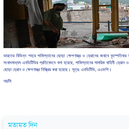
ভারতের
বিভিন্ন
শহরে
পাকিস্তানের
ছোড়া
ক্ষেপণাস্ত্র
ও
ড্রোনের
জবাবে
বৃহস্পতিবার
সংবাদমাধ্যম
এনডিটিভির
প্রতিবেদনে
বলা
হয়েছে
,
পাকিস্তানের
সামরিক
বাহিনী
ড্রোন
ও
ছোড়া
ড্রোন
ও
ক্ষেপণাস্ত্র
নিস্ক্রিয়
করা
হয়েছে।
সূত্র
:
এনডিটিভি
,
এএফপি।
আ/মি
মতামত দিন