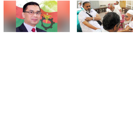
নির্বাচন বিতর্ক পলাতক
৯টি সরকারি হাসপাতালস
ফ্যাসিবাদকে শক্তিশালী
৮০টি কেন্দ্রে মিলবে
করবে: তারেক রহমান
মেনিনজাইটিস টিকা
আওয়ামী লীগের বিষয়ে
রংপুরে ঘন কুয়াশায় ৬ গা
‘আদালত’ ও ‘রাজনৈতিক
সংঘর্ষ, আহত ২৫
ফয়সালার’ অপেক্ষায় থাকবেন