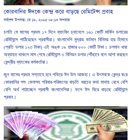
কোরবানির ঈদকে কেন্দ্র করে বাড়ছে রেমিটেন্স প্রবাহ
সর্বশেষ উপলব্ধ:
মে ১৮, ২০২৫ ০৮:১৩ অপরাহ্ন
চলতি
মে
মাসের
প্রথম
১৭
দিনে
ব্যাংকিং
চ্যানেলে
১৬১
কোটি
মার্কিন
ডলারের
রেমিট্যান্স
পাঠিয়েছেন
প্রবাসীরা।
বাংলাদেশি
মুদ্রায়
বর্তমান
বিনিময়
হার
হিসাবে
(
প্রতি
ডলার
১২৩
টাকা
)
এই
অঙ্ক
১৯
হাজার
৮০০
কোটি
টাকা।
চলমান
ধারা
অব্যাহত
থাকলে
মাস
শেষে
রেমিট্যান্স
৩
বিলিয়ন
ডলার
পৌঁছাবে
বলে
আশা
করছেন
কেন্দ্রীয়
ব্যাংকের
কর্মকর্তারা।
জুন
মাসের
প্রথম
সপ্তাহে
হবে
পবিত্র
ঈদ
উল
আজহা।
এ
উৎসবকে
কেন্দ্র
ক
রে
কোরবানির
পশু
কেনাসহ
পরিবার
-
পরিজনের
বাড়তি
খরচের
কথা
মাথায়
রেখে
বেশি
বেশি
অর্থ
পাঠাচ্ছেন
প্রবাসী
বাংলাদেশিরা।
ফলে
ঈদ
ঘিরে
বাড়ছে
রেমিট্যান্স
প্রবাহ।