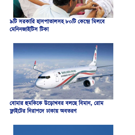
৯টি সরকারি হাসপাতালসহ ৮০টি কেন্দ্রে মিলবে
মেনিনজাইটিস টিকা
বোমার হুমকিকে উড়োখবর বলছে বিমান, রোম
ফ্লাইটের নিরাপদে ঢাকায় অবতরণ