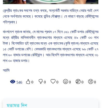
কেন্দ্রীয়
ব্যাং
কের
সবশেষ
তথ্য
বলছে, অন্তর্বর্তী
সরকার
দায়িত্ব
নেয়ার
পরই
দেশ
থেকে
অর্থপাচার
কমেছে।
কমেছে
হুন্ডির
দৌরাত্ম্য।
যে
কারণে
বাড়ছে
রেমিট্যান্সের
গতিপ্রবাহ।
বাংলাদেশ
ব্যাংক
জানায়
,
মে
মাসের
প্রথম
১৭
দিনে
১৬১
কোটি
ডলার
রেমিট্যান্সের
মধ্যে
রাষ্ট্রীয়
মালিকানাধীন
ব্যাংকগুলোর
মাধ্যমে
এসেছে
৪৯
কোটি
৩৩
লাখ
টাকা।
বিশেষায়িত
দুই
ব্যাংকের
মধ্যে
এক
ব্যাংকের
(
কৃষি
ব্যাংক
)
মাধ্যমে
এসেছে
১৫
কোটি
ডলারের
বেশি।
বেসরকারি
ব্যাংকগুলোর
মাধ্যমে
এসেছে
৯৬
কোটি
২৭
লাখ
৬০
হাজার
ডলারের
রেমিট্যান্স।
আর
বিদেশি
ব্যাংকগুলোর
মাধ্যমে
এসেছে
৩১
লাখ
৩০
হাজার
ডলার।
আ/মি
0
0
0
0
0
0
546
মতামত দিন